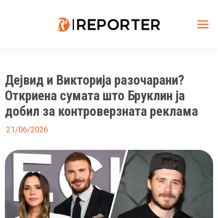
Skip
to
content
Mai
Me
Дејвид и Викторија разочарани?
Откриена сумата што Бруклин ја
добил за контроверзната реклама
21/06/2026