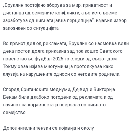
„Бруклин постојано зборува за мир, приватност и
дистанца од семејните конфликти, а во исто време
заработува од нивната јавна перцепција“, изјавил извор
запознаен со ситуацијата.
Во првиот дел од рекламата, Бруклин со насмевка вели
дека постои долга приказна зад тоа зошто Светското
првенство во фудбал 2026 го следи од својот дом.
Токму оваа изјава многумина ја протолкуваа како
алузија на нарушените односи со неговите родители.
Според британските медиуми, Дејвид и Викторија
Бекам биле длабоко погодени од рекламата и од
начинот на кој јавноста ја поврзала со нивното
семејство.
Дополнителни тензии се појавија и околу