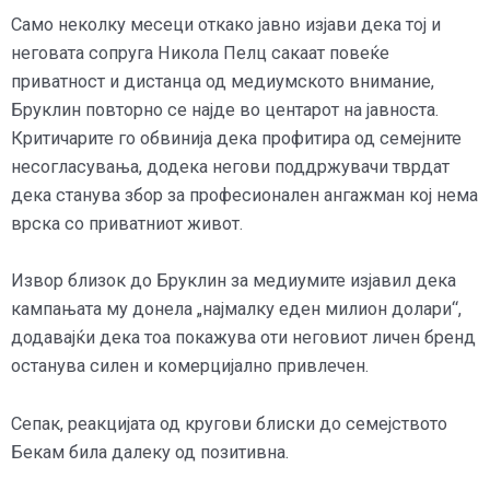
Само неколку месеци откако јавно изјави дека тој и
неговата сопруга Никола Пелц сакаат повеќе
приватност и дистанца од медиумското внимание,
Бруклин повторно се најде во центарот на јавноста.
Критичарите го обвинија дека профитира од семејните
несогласувања, додека негови поддржувачи тврдат
дека станува збор за професионален ангажман кој нема
врска со приватниот живот.
Извор близок до Бруклин за медиумите изјавил дека
кампањата му донела „најмалку еден милион долари“,
додавајќи дека тоа покажува оти неговиот личен бренд
останува силен и комерцијално привлечен.
Сепак, реакцијата од кругови блиски до семејството
Бекам била далеку од позитивна.