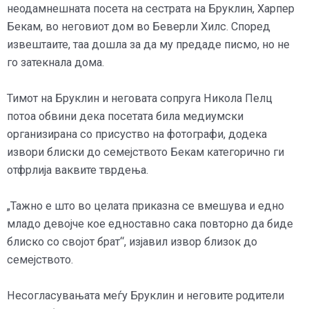
неодамнешната посета на сестрата на Бруклин, Харпер
Бекам, во неговиот дом во Беверли Хилс. Според
извештаите, таа дошла за да му предаде писмо, но не
го затекнала дома.
Тимот на Бруклин и неговата сопруга Никола Пелц
потоа обвини дека посетата била медиумски
организирана со присуство на фотографи, додека
извори блиски до семејството Бекам категорично ги
отфрлија ваквите тврдења.
„Тажно е што во целата приказна се вмешува и едно
младо девојче кое едноставно сака повторно да биде
блиско со својот брат“, изјавил извор близок до
семејството.
Несогласувањата меѓу Бруклин и неговите родители