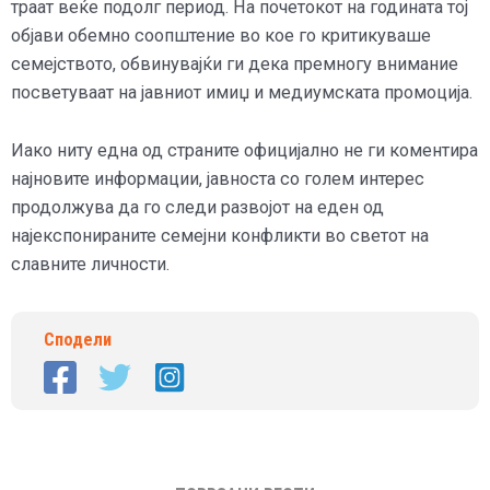
траат веќе подолг период. На почетокот на годината тој
објави обемно соопштение во кое го критикуваше
семејството, обвинувајќи ги дека премногу внимание
посветуваат на јавниот имиџ и медиумската промоција.
Иако ниту една од страните официјално не ги коментира
најновите информации, јавноста со голем интерес
продолжува да го следи развојот на еден од
најекспонираните семејни конфликти во светот на
славните личности.
Сподели