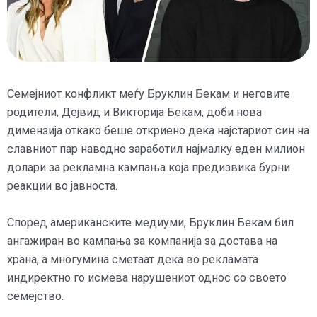
Семејниот конфликт меѓу Бруклин Бекам и неговите
родители, Дејвид и Викторија Бекам, доби нова
димензија откако беше откриено дека најстариот син на
славниот пар наводно заработил најмалку еден милион
долари за рекламна кампања која предизвика бурни
реакции во јавноста.
Според американските медиуми, Бруклин Бекам бил
ангажиран во кампања за компанија за достава на
храна, а многумина сметаат дека во рекламата
индиректно го исмева нарушениот однос со своето
семејство.