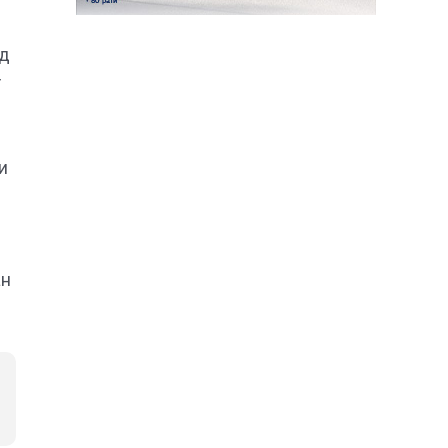
од
т
и
ан