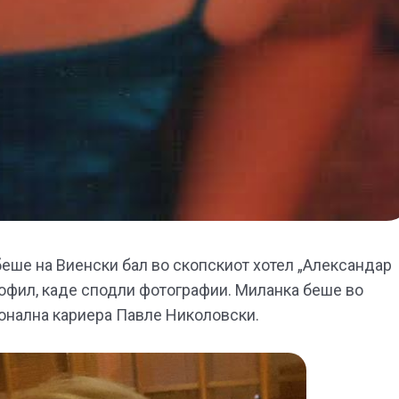
беше на Виенски бал во скопскиот хотел „Александар
профил, каде сподли фотографии. Миланка беше во
онална кариера Павле Николовски.