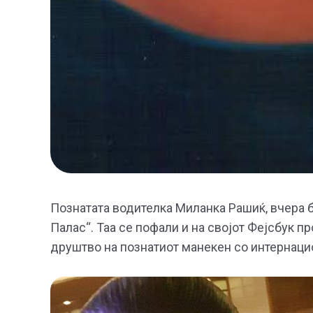
Познатата водителка Миланка Рашиќ, вчера 
Палас“. Таа се пофали и на својот Фејсбук 
друштво на познатиот манекен со интернаци