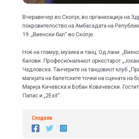
Вчеравечер во Скопје, во организација на З
покровителоство на Амбасадата на Републик
19. „Виенски бал“ во Скопје.
Ноќ на гламур, музика и танц. Од лани „Виен
балови. Професионалниот оркестарот „Јоха
Чадловска. Танчерите на танцовиот клуб „Пр
магијата на балетските точки на сцената на 
Марија Кичевска и Бобан Ковачевски. Гостите
Папас и „2Еxit“.
Сподели