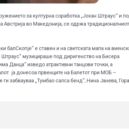
дружението за културна соработка „Јохан Штраус“ и п
а Австрија во Македонија, се одржа традиционалнио
ски балСкопје“ е ставен и на светската мапа на виенск
н Штраус“ музицираше под диригенство на Бисера
има Данца“ изведо атрактивни танцови точки, а
балот ја донесоа првенците на Балетот при МОБ –
 ги забвауваа „Тумбао салса бенд“, Нина Јанева, Гор