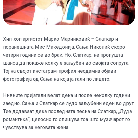
Хип-хоп артистот Марко Маринковиќ – Слаткар и
поранешната Мис Македонија, Сања Николиќ скоро
четири години се во брак. Но, Слаткар, не пропушта
шанса да покаже колку е заљубен во својата сопруга.
Тој на својот инстаграм-профил неодамна објави
фотографија од Сања на која ја гали по лицето.
Нивните пријатели велат дека и после неколку години
заедно, Сања и Слаткар се лудо заљубени еден во друг.
Тие додаваат дека последната песна на Слаткар, „Луда
романтика“, целосно го опишува тоа што музичарот го
чувствува за неговата жена.