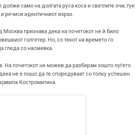
 должи само на долгата руса коса и светлите очи, тук
о и речиси идентичниот израз.
 Москва признава дека на почетокот не ѝ било
вешкиот голгетер. Но, со текот на времето го
ја гледа со насмевка.
е. На почетокот не можев да разберам зошто луѓето
дека не е лошо да те споредуваат со толку успешен
изјавила Костромитина.