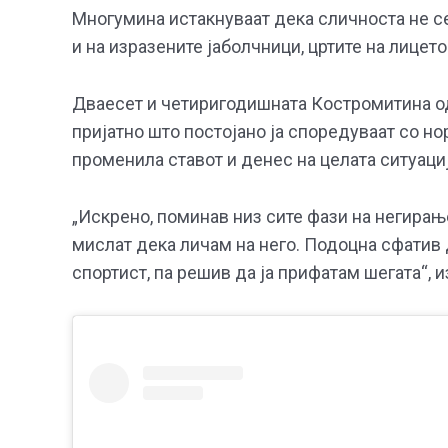
Многумина истакнуваат дека сличноста не се
и на изразените јаболчници, цртите на лицет
Дваесет и четиригодишната Костромитина од
пријатно што постојано ја споредуваат со нор
променила ставот и денес на целата ситуаци
„Искрено, поминав низ сите фази на негирањ
мислат дека личам на него. Подоцна сфатив 
спортист, па решив да ја прифатам шегата“, 