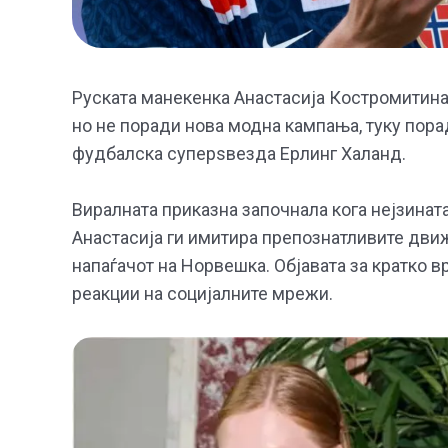
Руската манекенка Анастасија Костромитина
но не поради нова модна кампања, туку пор
фудбалска суперѕвезда Ерлинг Халанд.
Виралната приказна започнала кога нејзината
Анастасија ги имитира препознатливите движ
напаѓачот на Норвешка. Објавата за кратко 
реакции на социјалните мрежи.