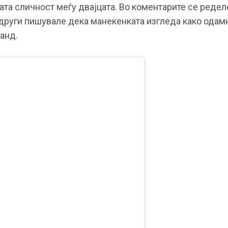
та сличност меѓу двајцата. Во коментарите се редел
 други пишувале дека манекенката изгледа како одам
ланд.