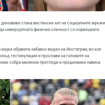
 деновиве стана вистински хит на социјалните мрежи
ади неверојатната физичка сличност со норвешката
 мајка објавила забавно видео на Инстаграм, во кое
ења, гестикулации и прослави на головите на
време собра милиони прегледи и предизвика лавина