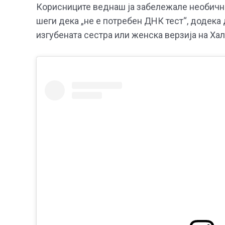
Корисниците веднаш ја забележале необична
шеги дека „не е потребен ДНК тест“, додека
изгубената сестра или женска верзија на Ха