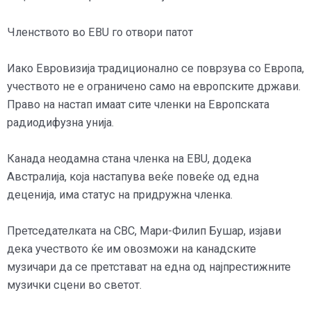
Членството во EBU го отвори патот
Иако Евровизија традиционално се поврзува со Европа,
учеството не е ограничено само на европските држави.
Право на настап имаат сите членки на Европската
радиодифузна унија.
Канада неодамна стана членка на EBU, додека
Австралија, која настапува веќе повеќе од една
деценија, има статус на придружна членка.
Претседателката на CBC, Мари-Филип Бушар, изјави
дека учеството ќе им овозможи на канадските
музичари да се претстават на една од најпрестижните
музички сцени во светот.