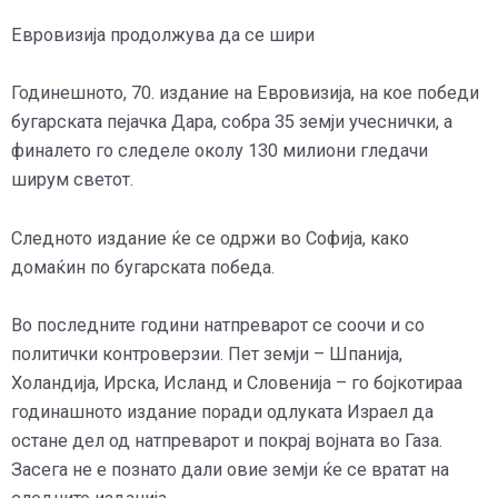
Евровизија продолжува да се шири
Годинешното, 70. издание на Евровизија, на кое победи
бугарската пејачка Дара, собра 35 земји учеснички, а
финалето го следеле околу 130 милиони гледачи
ширум светот.
Следното издание ќе се одржи во Софија, како
домаќин по бугарската победа.
Во последните години натпреварот се соочи и со
политички контроверзии. Пет земји – Шпанија,
Холандија, Ирска, Исланд и Словенија – го бојкотираа
годинашното издание поради одлуката Израел да
остане дел од натпреварот и покрај војната во Газа.
Засега не е познато дали овие земји ќе се вратат на