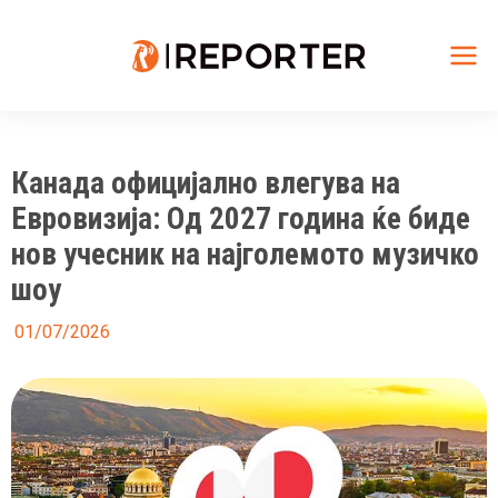
Skip
to
content
Mai
Me
Канада официјално влегува на
Евровизија: Од 2027 година ќе биде
нов учесник на најголемото музичко
шоу
01/07/2026