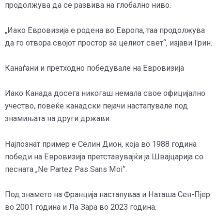
продолжува да се развива на глобално ниво.
„Иако Евровизија е родена во Европа, таа продолжува
да го отвора својот простор за целиот свет“, изјави Грин.
Канаѓани и претходно победувале на Евровизија
Иако Канада досега никогаш немала свое официјално
учество, повеќе канадски пејачи настапувале под
знамињата на други држави.
Најпознат пример е Селин Дион, која во 1988 година
победи на Евровизија претставувајќи ја Швајцарија со
песната „Ne Partez Pas Sans Moi“.
Под знамето на Франција настапуваа и Наташа Сен-Пјер
во 2001 година и Ла Зара во 2023 година.