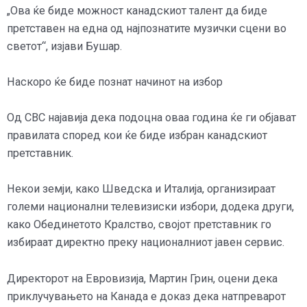
„Ова ќе биде можност канадскиот талент да биде
претставен на една од најпознатите музички сцени во
светот“, изјави Бушар.
Наскоро ќе биде познат начинот на избор
Од CBC најавија дека подоцна оваа година ќе ги објават
правилата според кои ќе биде избран канадскиот
претставник.
Некои земји, како Шведска и Италија, организираат
големи национални телевизиски избори, додека други,
како Обединетото Кралство, својот претставник го
избираат директно преку националниот јавен сервис.
Директорот на Евровизија, Мартин Грин, оцени дека
приклучувањето на Канада е доказ дека натпреварот