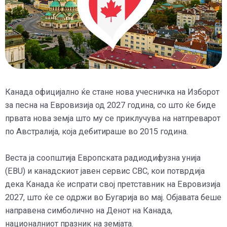
Канада официјално ќе стане нова учесничка на Изборот
за песна на Евровизија од 2027 година, со што ќе биде
првата нова земја што му се приклучува на натпреварот
по Австралија, која дебитираше во 2015 година.
Веста ја соопштија Европската радиодифузна унија
(EBU) и канадскиот јавен сервис CBC, кои потврдија
дека Канада ќе испрати свој претставник на Евровизија
2027, што ќе се одржи во Бугарија во мај. Објавата беше
направена симболично на Денот на Канада,
националниот празник на земјата.