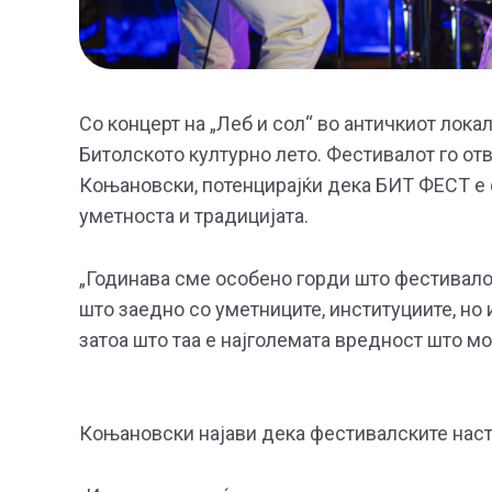
Со концерт на „Леб и сол“ во античкиот лока
Битолското културно лето. Фестивалот го от
Коњановски, потенцирајќи дека БИТ ФЕСТ е фе
уметноста и традицијата.
„Годинава сме особено горди што фестивало
што заедно со уметниците, институциите, но и
затоа што таа е најголемата вредност што мо
Коњановски најави дека фестивалските настан