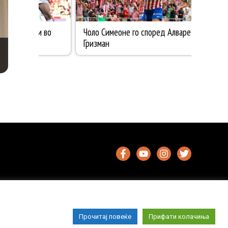
Прочитај повеќе
Прифати колачиња
Импресум
Маркетинг
Контакт
Услови за користење