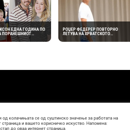
РКСОН ЕДНА ГОДИНА ПО
РОЏЕР ФЕДЕРЕР ПОВТОРНО
А ПОРАНЕШНИОТ
ЛЕТУВА НА ХРВАТСКОТО
ЦЕЛОСНО ИМ СЕ
КРАЈБРЕЖЈЕ: ОТКРИ ЗОШТО
А НА ДЕЦАТА ВО
СЕКОГАШ СЕ ВРАЌА НА МАЛИ
ОТ ПЕРИОД
ЛОШИЊ
 од колачињата се од суштинско значење за работата на
т страница и вашето корисничко искуство. Напомена:
стап до оваа интернет страница.