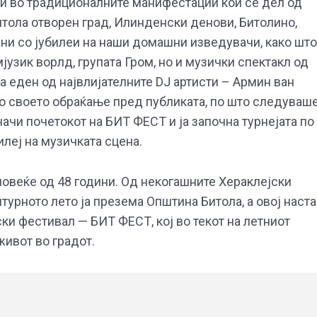
ни во традиционалните манифестации кои се дел од
Битола отворен град, Илинденски денови, Битолино,
ани со јубилеи на наши домашни изведувачи, како што
јузик ворлд, групата Гром, но и музички спектакл од
а еден од највлијателните DJ артисти – Армин ван
о своето обраќање пред публиката, по што следуваш
означи почетокот на БИТ ФЕСТ и ја започна турнејата по
леј на музичката сцена.
повеќе од 48 години. Од некогашните Хераклејски
лтурното лето ја презема Општина Битола, а овој наст
и фестивал — БИТ ФЕСТ, кој во текот на летниот
живот во градот.