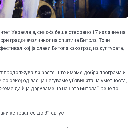
литет Хераклеја, синоќа беше отворено 17 издание на
вори градоначалникот на општина Битола, Тони
стивал кој ја слави Битола како град на културата,
т продолжува да расте, што имаме добра програма и
 со секој од вас, ја негуваме убавината на уметноста,
жеме да ѝ ја даруваме на нашата Битола“, рече тој.
и ќе траат сè до 31 август.