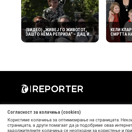
(ВИДЕО) „ЖИВЕЈ ГО ЖИВОТОТ,
КЕЛИ КЛА
ЗАШТО НЕМА РЕПРИЗА“ – ДАЦ И
СМРТТА Н
АЛЕКСАНДАР СО МАРИЈАНА И
СОПРУГ: 
РОСАНА ЈА ПРЕТСТАВИЈА
ПОСВЕТИЛ
„ЗАСЕКОГАШ МЛАДИ“
НАЈТЕШКИ
Согласност за колачиња (cookies)
Користиме колачиња за оптимизирање на страницата. Некои
страницата, а други помагаат да ја подобриме оваа интерне
Copyright © 2026 Reporter.mk | Member of Clip Media Group
задолжителните колачиња се неопходни за користење и при