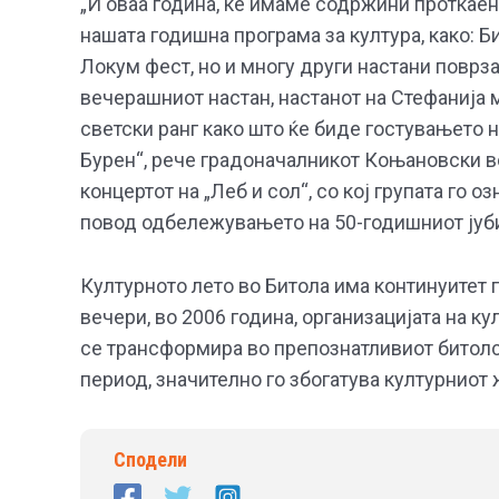
„И оваа година, ќе имаме содржини проткае
нашата годишна програма за култура, како: 
Локум фест, но и многу други настани поврз
вечерашниот настан, настанот на Стефанија м
светски ранг како што ќе биде гостувањето н
Бурен“, рече градоначалникот Коњановски в
концертот на „Леб и сол“, со кој групата го 
повод одбележувањето на 50-годишниот јуби
Културното лето во Битола има континуитет 
вечери, во 2006 година, организацијата на ку
се трансформира во препознатливиот битолск
период, значително го збогатува културниот 
Сподели