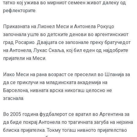
татко кој ужива во мирниот семеен живот далеку од
рефлекторите.
Приказната на Лионел Меси и Антонела Рокуцо
започнала уште во детските денови во аргентинскиот
град Росарио. Двајцата се запознале преку братучедот
на Антонела, Лукас Скаља, кој бил еден од најдобрите
пријатели на Меси.
Иако Меси на рана возраст се преселил во Шпанија за
да се приклучи на младинската академија на
Барселона, нивната врска никогаш целосно не
згаснала.
Во 2005 година фудбалерот се вратил во Аргентина за
да биде покрај Антонела по трагичната загуба на нејзина
блиска пријателка. Токму тогаш нивното пријателство