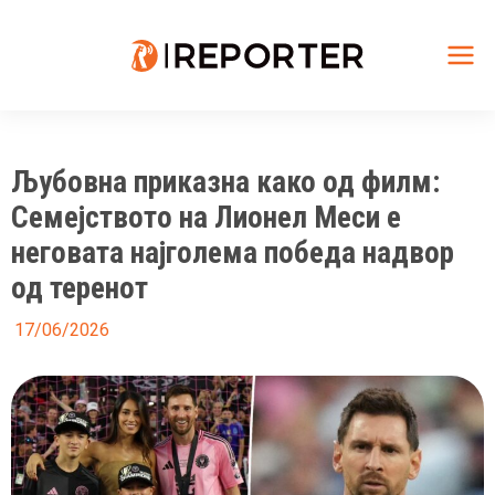
Skip
to
content
Mai
Me
Љубовна приказна како од филм:
Семејството на Лионел Меси е
неговата најголема победа надвор
од теренот
17/06/2026