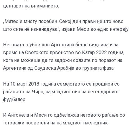
центарот на вниманието.
„Матео е многу посебен. Секој ден прави нешто ново
што сите нè изненадува“, изјави Меси во едно интервју.
Неговата љубов кон Аргентина беше видлива и за
време на Светското првенство во Катар 2022 година,
кога не можеше да ги задржи солзите по поразот на
Аргентина од Саудиска Арабија во групната фаза.
На 10 март 2018 година семејството се прошири со
раѓањето на Чиро, најмладиот син на легендарниот
фудбалер.
И Антонела и Меси го одбележаа неговото раѓање со
тетоважи посветени на најмладиот наследник.