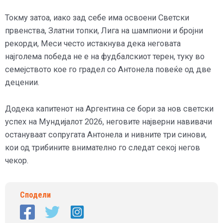
Токму затоа, иако зад себе има освоени Светски
првенства, Златни топки, Лига на шампиони и бројни
рекорди, Меси често истакнува дека неговата
најголема победа не е на фудбалскиот терен, туку во
семејството кое го градел со Антонела повеќе од две
децении.
Додека капитенот на Аргентина се бори за нов светски
успех на Мундијалот 2026, неговите најверни навивачи
остануваат сопругата Антонела и нивните три синови,
кои од трибините внимателно го следат секој негов
чекор.
Сподели