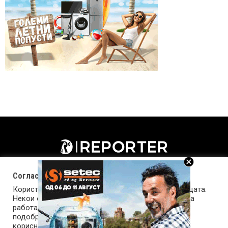
Согласност за колачиња (cookies)
Користиме колачиња за оптимизирање на страницата.
Некои од колачињата се од суштинско значење за
работата на страницата, а други помагаат да ја
подобриме оваа интернет страница и вашето
корисничко искуство. Напомена: задолжителните