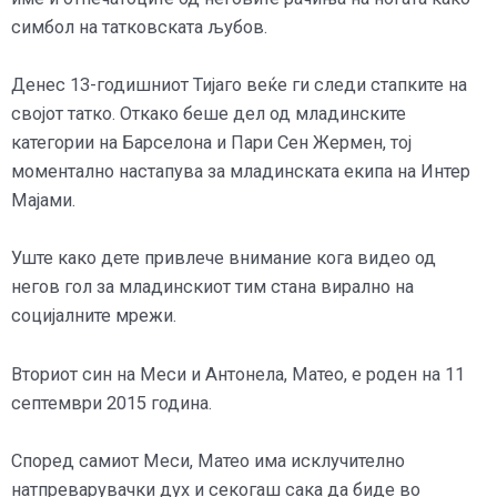
симбол на татковската љубов.
Денес 13-годишниот Тијаго веќе ги следи стапките на
својот татко. Откако беше дел од младинските
категории на Барселона и Пари Сен Жермен, тој
моментално настапува за младинската екипа на Интер
Мајами.
Уште како дете привлече внимание кога видео од
негов гол за младинскиот тим стана вирално на
социјалните мрежи.
Вториот син на Меси и Антонела, Матео, е роден на 11
септември 2015 година.
Според самиот Меси, Матео има исклучително
натпреварувачки дух и секогаш сака да биде во