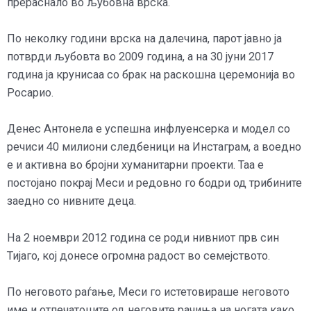
прераснало во љубовна врска.
По неколку години врска на далечина, парот јавно ја
потврди љубовта во 2009 година, а на 30 јуни 2017
година ја крунисаа со брак на раскошна церемонија во
Росарио.
Денес Антонела е успешна инфлуенсерка и модел со
речиси 40 милиони следбеници на Инстаграм, а воедно
е и активна во бројни хуманитарни проекти. Таа е
постојано покрај Меси и редовно го бодри од трибините
заедно со нивните деца.
На 2 ноември 2012 година се роди нивниот прв син
Тијаго, кој донесе огромна радост во семејството.
По неговото раѓање, Меси го истетовираше неговото
име и отпечатоците од неговите рачиња на ногата како