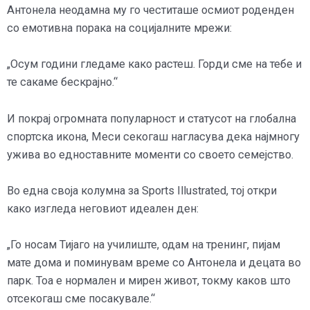
Антонела неодамна му го честиташе осмиот роденден
со емотивна порака на социјалните мрежи:
„Осум години гледаме како растеш. Горди сме на тебе и
те сакаме бескрајно.“
И покрај огромната популарност и статусот на глобална
спортска икона, Меси секогаш нагласува дека најмногу
ужива во едноставните моменти со своето семејство.
Во една своја колумна за Sports Illustrated, тој откри
како изгледа неговиот идеален ден:
„Го носам Тијаго на училиште, одам на тренинг, пијам
мате дома и поминувам време со Антонела и децата во
парк. Тоа е нормален и мирен живот, токму каков што
отсекогаш сме посакувале.“