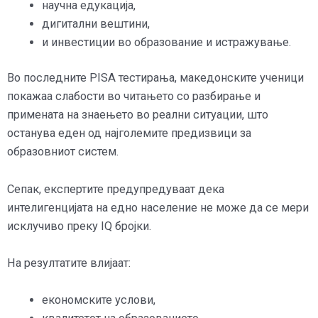
научна едукација,
дигитални вештини,
и инвестиции во образование и истражување.
Во последните PISA тестирања, македонските ученици
покажаа слабости во читањето со разбирање и
примената на знаењето во реални ситуации, што
останува еден од најголемите предизвици за
образовниот систем.
Сепак, експертите предупредуваат дека
интелигенцијата на едно население не може да се мери
исклучиво преку IQ бројки.
На резултатите влијаат:
економските услови,