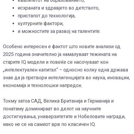
квалитетот на образованието,
исхраната и здравјето во детството,
пристапот до технологија,
културните фактори,
и можностите за развој на талентите.
Особено интересен е фактот што новите анализи од
2025 година значително ја намалуваат тежината на
старите IQ модели и повеќе се насочуваат кон
„интелектуален капитал“ – односно колку една држава
знае да ја претвори интелигенцијата во наука, иновации,
економија и технолошки напредок.
Токму затоа САД, Велика Британија и Германија и
понатаму доминираат во делот на научните
достигнувања, универзитетите и Нобеловите награди,
иако не се на самиот врв по класичен IQ.