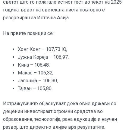
светот што го полагале истиот тест во текот на 2025
година, врвот на светската листа повторно е
резервиран за Источна Азија.
На првите позиции се:
Хонг Конг – 107,73 IQ,
Јужна Кореја – 106,97,
Кина – 106,48,
Макао – 106,32,
Јапонија – 106,30,
Тајван – 105,80.
Истражувачите објаснуваат дека овие држави со
децении инвестираат огромни средства во
образование, технологија, рана едукација и научен
развој, што директно влијае врз резултатите.