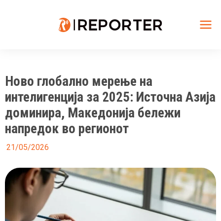
Skip
to
content
Mai
Me
Ново глобално мерење на
интелигенција за 2025: Источна Азија
доминира, Македонија бележи
напредок во регионот
21/05/2026