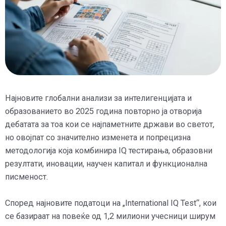
Најновите глобални анализи за интелигенцијата и
образованието во 2025 година повторно ја отворија
дебатата за тоа кои се најпаметните држави во светот,
но овојпат со значително изменета и попрецизна
методологија која комбинира IQ тестирања, образовни
резултати, иновации, научен капитал и функционална
писменост.
Според најновите податоци на „International IQ Test“, кои
се базираат на повеќе од 1,2 милиони учесници ширум