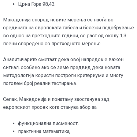
Црна Гора 98,43.
Македонија според новите мерења се наоѓа во
средината на европската табела и бележи подобрување
во однос на претходните години, со раст од околу 1,3
поени споредено со претходното мерење.
Аналитичарите сметаат дека овој напредок е важен
сигнал, особено ако се земе предвид дека новата
методологија користи построги критериуми и многу
поголем број реални тестирања.
Сепак, Македонија и понатаму заостанува зад
европскиот просек кога станува збор за:
функционална писменост,
практична математика,