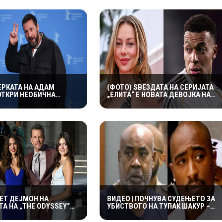
ЕРКАТА НА АДАМ
(ФОТО) ЅВЕЗДАТА НА СЕРИЈАТА
ОТКРИ НЕОБИЧНА
„ЕЛИТА“ Е НОВАТА ДЕВОЈКА НА
 СЛАВНИОТ АКТЕР: ВО
МБАПЕ? ЗАЕДНИЧКИТЕ
ГУВА СО ЧОРАПИ, А
ФОТОГРАФИИ ГИ РАЗГОРЕА
А ГИ НАСМЕА СИТЕ
ГЛАСИНИТЕ
МЕТ ДЕЈМОН НА
ВИДЕО | ПОЧНУВА СУДЕЊЕТО ЗА
А НА „THE ODYSSEY“
УБИСТВОТО НА ТУПАК ШАКУР –
А СО СЕМЕЈСТВОТО –
ДАЛИ ПО РЕЧИСИ 30 ГОДИНИ
ЌЕРКИ ГИ УКРАДОА
КОНЕЧНО ЌЕ БИДЕ ОТКРИЕНА