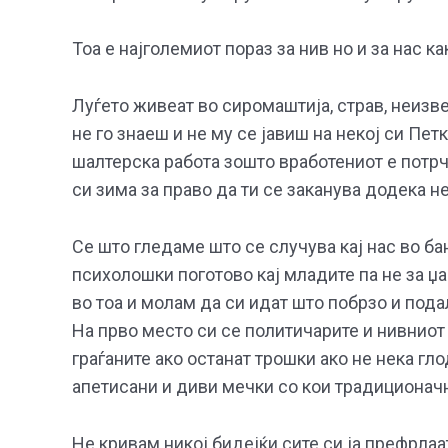
Тоа е најголемиот пораз за нив но и за нас ка
Луѓето живеат во сиромаштија, страв, неизве
не го знаеш и не му се јавиш на некој си П
шалтерска работа зошто вработениот е потрчк
си зима за право да ти се заканува додека не
Се што гледаме што се случува кај нас во б
психолошки поготово кај младите па не за џа
во тоа и молам да си идат што побрзо и пода
На прво место си се политичарите и нивниот 
граѓаните ако останат трошки ако не нека гл
апетисани и диви мечки со кои традиционачн
Не кривам никој бидејќи сите си ја префрлаат