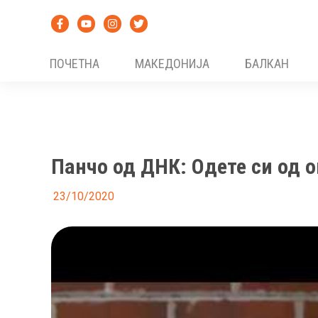
Skip
to
content
ПОЧЕТНА
МАКЕДОНИЈА
БАЛКАН
Панчо од ДНК: Одете си од о
23/10/2020