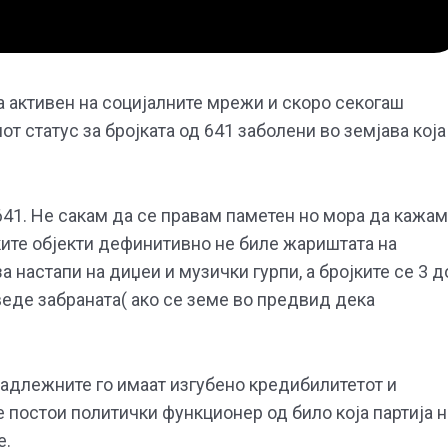
 активен на социјалните мрежи и скоро секогаш
от статус за бројката од 641 заболени во земјава која
41. Не сакам да се правам паметен но мора да кажам
ките објекти дефинитивно не биле жариштата на
а настапи на диџеи и музички гурпи, а бројките се 3 д
веде забраната( ако се земе во предвид дека
надлежните го имаат изгубено кредибилитетот и
е постои политички функционер од било која партија н
е.