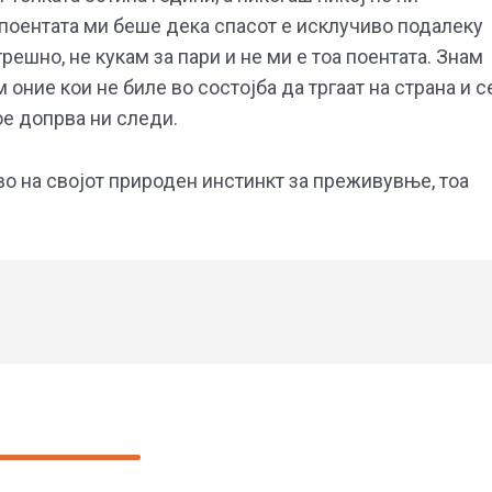
 поентата ми беше дека спасот е исклучиво подалеку
решно, не кукам за пари и не ми е тоа поентата. Знам
 оние кои не биле во состојба да тргаат на страна и с
ое допрва ни следи.
во на својот природен инстинкт за преживувње, тоа