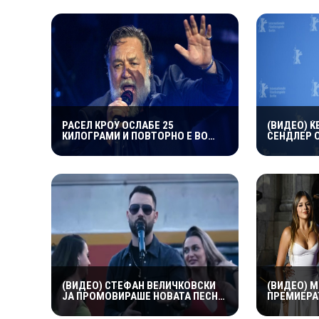
РАСЕЛ КРОУ ОСЛАБЕ 25
(ВИДЕО) Ќ
КИЛОГРАМИ И ПОВТОРНО Е ВО
СЕНДЛЕР 
ВРВНА ФОРМА: НА 62 ГОДИНИ ГО
НАВИКА НА
ВООДУШЕВИ ИЗГЛЕДОТ
БАЗЕН ВЛЕ
ПРИЧИНАТ
(ВИДЕО) СТЕФАН ВЕЛИЧКОВСКИ
(ВИДЕО) 
ЈА ПРОМОВИРАШЕ НОВАТА ПЕСНА
ПРЕМИЕРАТ
„КАРТА“ – СОВРЕМЕН ЗВУК, СИЛНА
ПРИСТИГН
ЕМОЦИЈА И ВПЕЧАТЛИВ
НЕГОВИТЕ 