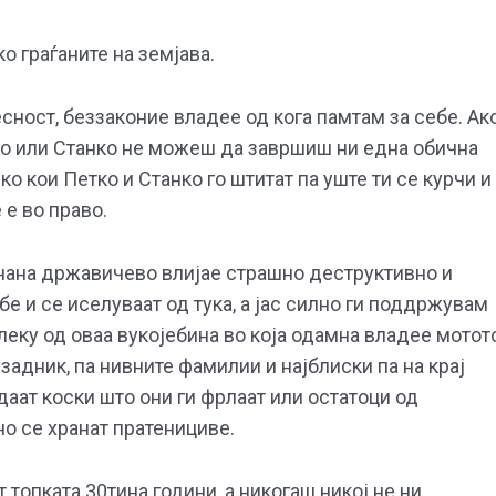
ко граѓаните на земјава.
сност, беззаконие владее од кога памтам за себе. Ак
етко или Станко не можеш да завршиш ни една обична
о кои Петко и Станко го штитат па уште ти се курчи и
 е во право.
анана државичево влијае страшно деструктивно и
бе и се иселуваат од тука, а јас силно ги поддржувам
леку од оваа вукојебина во која одамна владее мотото
задник, па нивните фамилии и најблиски па на крај
одаат коски што они ги фрлаат или остатоци од
о се хранат пратенициве.
 топката 30тина години, а никогаш никој не ни