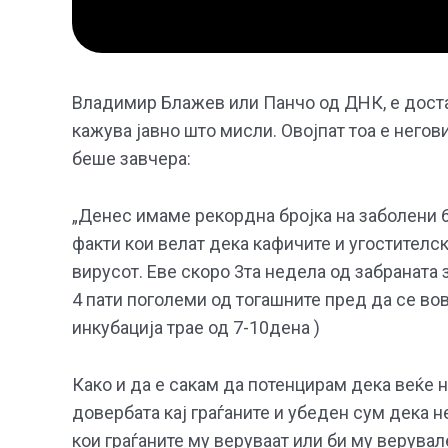
Владимир Блажев или Панчо од ДНК, е доста
кажува јавно што мисли. Овојпат тоа е негови
беше завчера:
„Денес имаме рекордна бројка на заболени 6
факти кои велат дека кафичите и угостителс
вирусот. Еве скоро 3та недела од забраната з
4 пати поголеми од тогашните пред да се во
инкубација трае од 7-10дена )
Како и да е сакам да потенцирам дека веќе 
довербата кај граѓаните и убеден сум дека н
кои граѓаните му веруваат или би му верувал