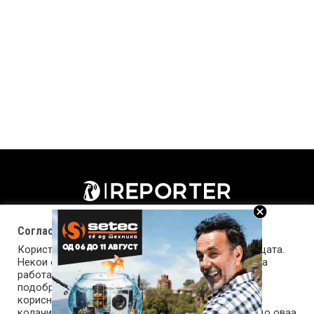
Согласност за колачиња (cookies)
Користиме колачиња за оптимизирање на страницата.
Некои од колачињата се од суштинско значење за
работата на страницата, а други помагаат да ја
подобриме оваа интернет страница и вашето
корисничко искуство. Напомена: задолжителните
колачиња се неопходни за користење и пристап до оваа