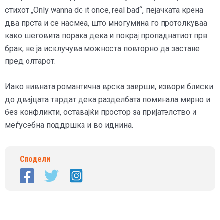
стихот „Only wanna do it once, real bad“, пејачката крена
два прста и се насмеа, што многумина го протолкуваа
како шеговита порака дека и покрај пропаднатиот прв
брак, не ја исклучува можноста повторно да застане
пред олтарот.
Иако нивната романтична врска заврши, извори блиски
до двајцата тврдат дека разделбата поминала мирно и
без конфликти, оставајќи простор за пријателство и
меѓусебна поддршка и во иднина.
Сподели