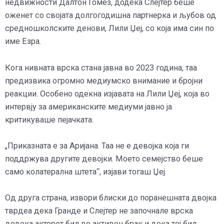
недвижности Далтон Гомез, додека Слејтер беше
оженет со својата долгогодишна партнерка и љубов од
средношколските денови, Лили Џеј, со која има син по
име Езра.
Кога нивната врска стана јавна во 2023 година, таа
предизвика огромно медиумско внимание и бројни
реакции. Особено одекна изјавата на Лили Џеј, која во
интервју за американските медиуми јавно ја
критикуваше пејачката.
„Приказната е за Аријана. Таа не е девојка која ги
поддржува другите девојки. Моето семејство беше
само колатерална штета“, изјави тогаш Џеј.
Од друга страна, извори блиски до поранешната двојка
тврдеа дека Гранде и Слејтер не започнале врска
додека актерот бил во активен брак и дека тој бил