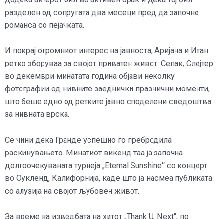
разделен од сопругата два месеци пред да започне
романса со пејачката.
И покрај огромниот интерес на јавноста, Аријана и Итан
ретко зборуваа за својот приватен живот. Сепак, Слејтер
во декември минатата година објави неколку
фотографии од нивните заеднички празнични моменти,
што беше едно од ретките јавно споделени сведоштва
за нивната врска.
Се чини дека Гранде успешно го пребродила
раскинувањето. Минатиот викенд таа ја започна
долгоочекуваната турнеја „Eternal Sunshine“ со концерт
во Оукленд, Калифорнија, каде што ја насмеа публиката
со алузија на својот љубовен живот.
За време на изведбата на хитот „Thank U, Next“, по