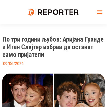
Skip
to
content
Mai
Me
По три години љубов: Аријана Гранде
и Итан Слејтер избраа да останат
само пријатели
09/06/2026