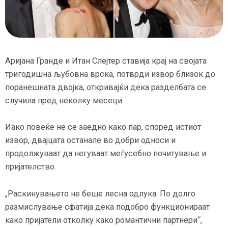
Аријана Гранде и Итан Слејтер ставија крај на својата
тригодишна љубовна врска, потврди извор близок до
поранешната двојка, откривајќи дека разделбата се
случила пред неколку месеци.
Иако повеќе не се заедно како пар, според истиот
извор, двајцата останале во добри односи и
продолжуваат да негуваат меѓусебно почитување и
пријателство.
„Раскинувањето не беше лесна одлука. По долго
размислување сфатија дека подобро функционираат
како пријатели отколку како романтични партнери“,