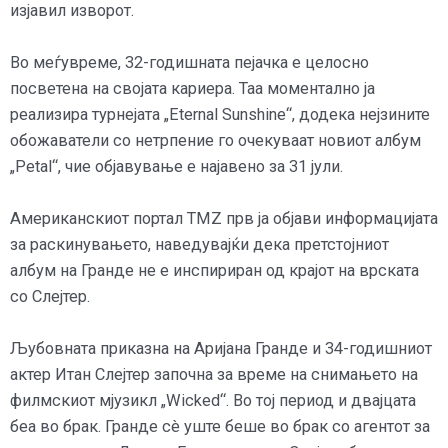
изјавил изворот.
Во меѓувреме, 32-годишната пејачка е целосно
посветена на својата кариера. Таа моментално ја
реализира турнејата „Eternal Sunshine“, додека нејзините
обожаватели со нетрпение го очекуваат новиот албум
„Petal“, чие објавување е најавено за 31 јули.
Американскиот портал TMZ прв ја објави информацијата
за раскинувањето, наведувајќи дека претстојниот
албум на Гранде не е инспириран од крајот на врската
со Слејтер.
Љубовната приказна на Аријана Гранде и 34-годишниот
актер Итан Слејтер започна за време на снимањето на
филмскиот мјузикл „Wicked“. Во тој период и двајцата
беа во брак. Гранде сè уште беше во брак со агентот за