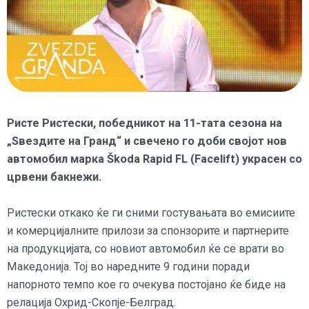
Ристе Ристески, победникот на 11-тата сезона на
„Ѕвездите на Гранд“ и свечено го доби својот нов
автомобил марка Škoda Rapid FL (Facelift) украсен со
црвени бакнежи.
Ристески откако ќе ги сними гостувањата во емисиите
и комерцијалните прилози за спонзорите и партнерите
на продукцијата, со новиот автомобил ќе се врати во
Македонија. Тој во наредните 9 години поради
напорното темпо кое го очекува постојано ќе биде на
релација Охрид-Скопје-Белград.