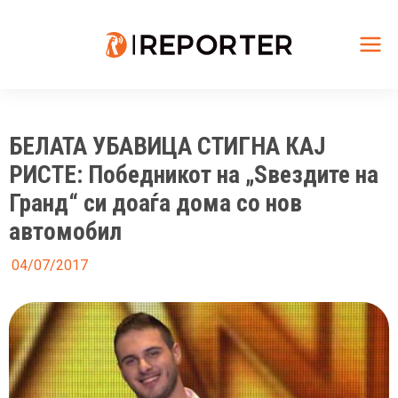
Skip
to
content
Mai
Me
БЕЛАТА УБАВИЦА СТИГНА КАЈ
РИСТЕ: Победникот на „Ѕвездите на
Гранд“ си доаѓа дома со нов
автомобил
04/07/2017