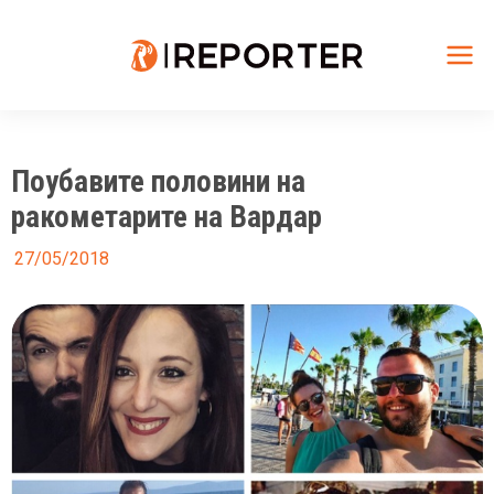
Skip
to
content
Mai
Me
Поубавите половини на
ракометарите на Вардар
27/05/2018