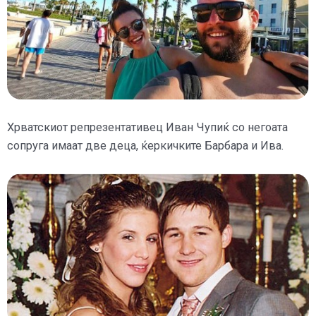
Хрватскиот репрезентативец Иван Чупиќ со негоата
сопруга имаат две деца, ќеркичките Барбара и Ива.