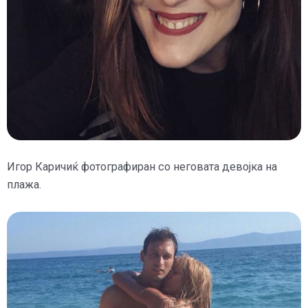
Игор Каричиќ фотографиран со неговата девојка на
плажа.