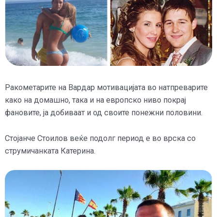
Ракометарите на Вардар мотивацијата во натпреварите
како на домашно, така и на европско ниво покрај
фановите, ја добиваат и од своите понежни половини.
Стојанче Стоилов веќе подолг период е во врска со
струмичанката Катерина.