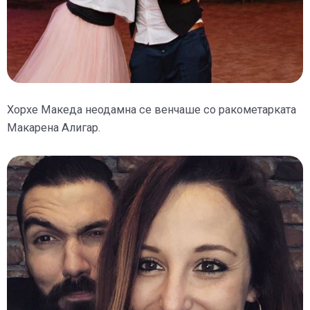
Хорхе Македа неодамна се венчаше со ракометарката
Макарена Алигар.