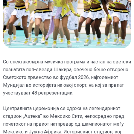
Со спектакуларна музичка програма и настап на светски
познатата поп-ѕвезда Шакира, свечено беше отворено
Светското првенство во фудбал 2026, најголемиот
Мундијал во историјата на овој спорт, на кој за првпат
учествуваат 48 репрезентации.
Централната церемонија се одржа на легендарниот
стадион „Ацтека“ во Мексико Сити, непосредно пред
почетокот на првиот натпревар од шампионатот меѓу
Мексико и Јужна Африка. Историскиот стадион, кој