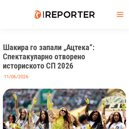
Skip
to
content
Mai
Me
Шакира го запали „Ацтека“:
Спектакуларно отворено
историското СП 2026
11/06/2026