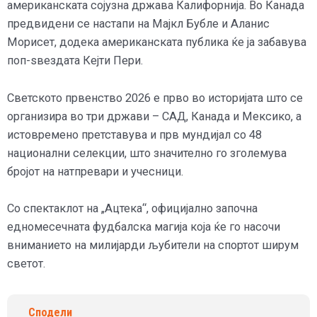
американската сојузна држава Калифорнија. Во Канада
предвидени се настапи на Мајкл Бубле и Аланис
Морисет, додека американската публика ќе ја забавува
поп-ѕвездата Кејти Пери.
Светското првенство 2026 е прво во историјата што се
организира во три држави – САД, Канада и Мексико, а
истовремено претставува и прв мундијал со 48
национални селекции, што значително го зголемува
бројот на натпревари и учесници.
Со спектаклот на „Ацтека“, официјално започна
едномесечната фудбалска магија која ќе го насочи
вниманието на милијарди љубители на спортот ширум
светот.
Сподели