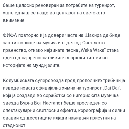
беше целосно реновиран за потребите на турнирот,
уште еднаш се најде во центарот на светското
внимание.
ФИФА повторно ѝ ја довери честа на Шакира да биде
заштитно лице на музичкиот дел од Светското
првенство, откако нејзината песна „Waka Waka“ стана
еден од најпрепознатливите спортски хитови во
историјата на мундијалите.
Колумбиската суперѕвезда пред преполните трибини ја
изведе новата официјална химна на турнирот „Dai Dai“,
која ја создаде во соработка со нигериската музичка
ѕвезда Бурна Бој. Настапот беше проследен со
спектакуларни светлосни ефекти, кореографија и силни
овации од десетиците илјади навивачи присутни на
стадионот.