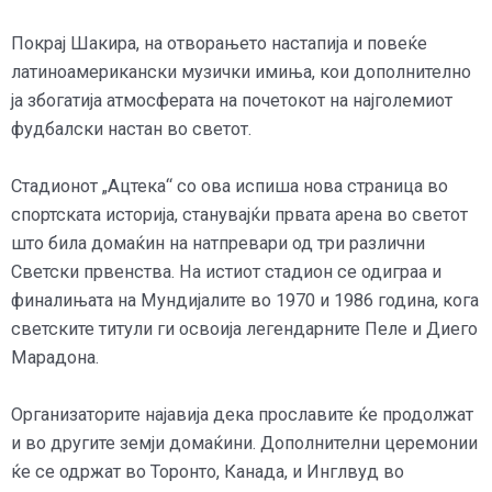
Покрај Шакира, на отворањето настапија и повеќе
латиноамерикански музички имиња, кои дополнително
ја збогатија атмосферата на почетокот на најголемиот
фудбалски настан во светот.
Стадионот „Ацтека“ со ова испиша нова страница во
спортската историја, станувајќи првата арена во светот
што била домаќин на натпревари од три различни
Светски првенства. На истиот стадион се одиграа и
финалињата на Мундијалите во 1970 и 1986 година, кога
светските титули ги освоија легендарните Пеле и Диего
Марадона.
Организаторите најавија дека прославите ќе продолжат
и во другите земји домаќини. Дополнителни церемонии
ќе се одржат во Торонто, Канада, и Инглвуд во