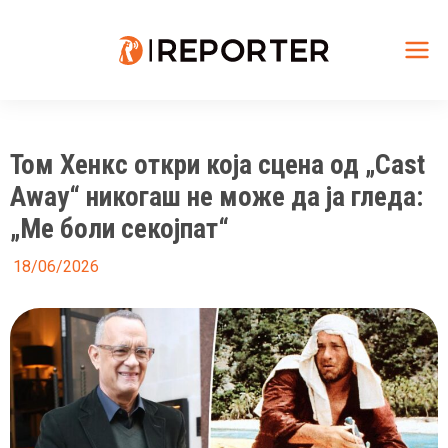
Skip
to
content
Mai
Me
Том Хенкс откри која сцена од „Cast
Away“ никогаш не може да ја гледа:
„Ме боли секојпат“
18/06/2026