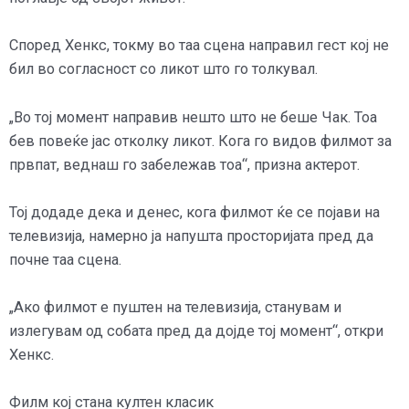
Според Хенкс, токму во таа сцена направил гест кој не
бил во согласност со ликот што го толкувал.
„Во тој момент направив нешто што не беше Чак. Тоа
бев повеќе јас отколку ликот. Кога го видов филмот за
првпат, веднаш го забележав тоа“, призна актерот.
Тој додаде дека и денес, кога филмот ќе се појави на
телевизија, намерно ја напушта просторијата пред да
почне таа сцена.
„Ако филмот е пуштен на телевизија, станувам и
излегувам од собата пред да дојде тој момент“, откри
Хенкс.
Филм кој стана култен класик