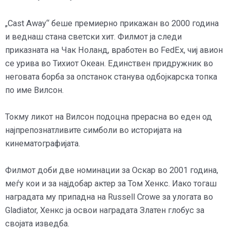
„Cast Away“ беше премиерно прикажан во 2000 година
и веднаш стана светски хит. Филмот ја следи
приказната на Чак Ноланд, вработен во FedEx, чиј авион
се урива во Тихиот Океан. Единствен придружник во
неговата борба за опстанок станува одбојкарска топка
по име Вилсон.
Токму ликот на Вилсон подоцна прерасна во еден од
најпрепознатливите симболи во историјата на
кинематографијата.
Филмот доби две номинации за Оскар во 2001 година,
меѓу кои и за најдобар актер за Том Хенкс. Иако тогаш
наградата му припадна на Russell Crowe за улогата во
Gladiator, Хенкс ја освои наградата Златен глобус за
својата изведба.