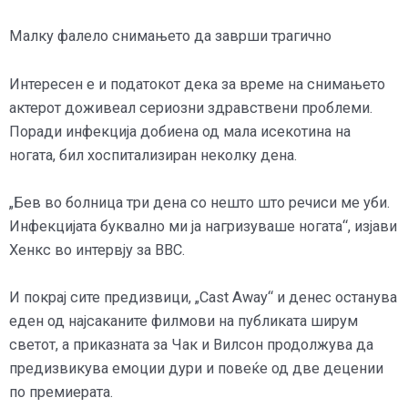
Малку фалело снимањето да заврши трагично
Интересен е и податокот дека за време на снимањето
актерот доживеал сериозни здравствени проблеми.
Поради инфекција добиена од мала исекотина на
ногата, бил хоспитализиран неколку дена.
„Бев во болница три дена со нешто што речиси ме уби.
Инфекцијата буквално ми ја нагризуваше ногата“, изјави
Хенкс во интервју за BBC.
И покрај сите предизвици, „Cast Away“ и денес останува
еден од најсаканите филмови на публиката ширум
светот, а приказната за Чак и Вилсон продолжува да
предизвикува емоции дури и повеќе од две децении
по премиерата.