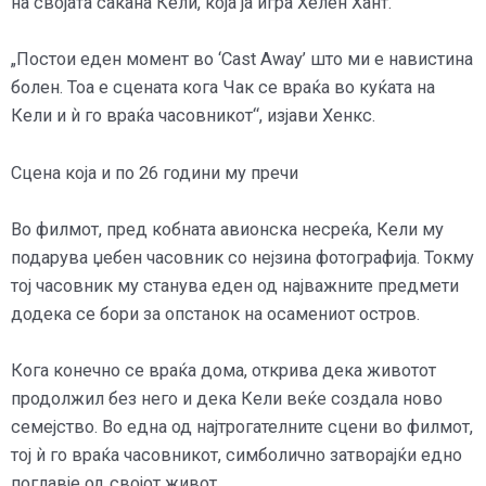
на својата сакана Кели, која ја игра Хелен Хант.
„Постои еден момент во ‘Cast Away’ што ми е навистина
болен. Тоа е сцената кога Чак се враќа во куќата на
Кели и ѝ го враќа часовникот“, изјави Хенкс.
Сцена која и по 26 години му пречи
Во филмот, пред кобната авионска несреќа, Кели му
подарува џебен часовник со нејзина фотографија. Токму
тој часовник му станува еден од најважните предмети
додека се бори за опстанок на осамениот остров.
Кога конечно се враќа дома, открива дека животот
продолжил без него и дека Кели веќе создала ново
семејство. Во една од најтрогателните сцени во филмот,
тој ѝ го враќа часовникот, симболично затворајќи едно
поглавје од својот живот.