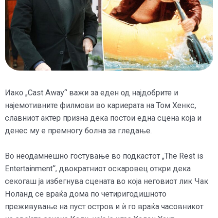
Иако „Cast Away“ важи за еден од најдобрите и
најемотивните филмови во кариерата на Том Хенкс,
славниот актер призна дека постои една сцена која и
денес му е премногу болна за гледање.
Во неодамнешно гостување во подкастот „The Rest is
Entertainment“, двократниот оскаровец откри дека
секогаш ја избегнува сцената во која неговиот лик Чак
Ноланд се враќа дома по четиригодишното
преживување на пуст остров и ѝ го враќа часовникот