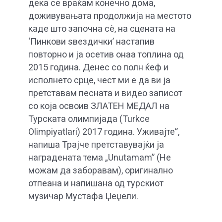
дека се враќам конечно дома,
доживувањата продолжија на местото
каде што започна сè, на сцената на
‘Пинкови ѕвездички’ настапив
повторно и ја осетив онаа топлина од
2015 година. Денес со полн ќеф и
исполнето срце, чест ми е да ви ја
претставам песната и видео записот
со којa освоив ЗЛАТЕН МЕДАЛ на
Турската олимпијада (Turkce
Olimpiyatlari) 2017 година. Уживајте”,
напиша Трајче претставувајќи ја
наградената тема „Unutamam” (Не
можам да заборавам), оригинално
отпеана и напишана од турскиот
музичар Мустафа Џеџели.