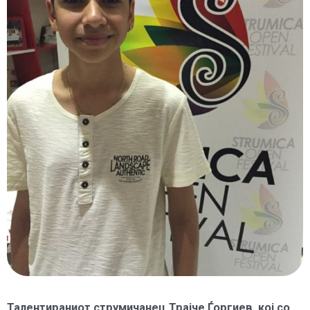
Талентираниот струмичанец Трајче Ѓоргиев, кој со