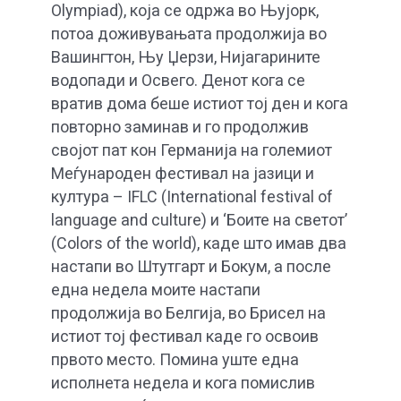
Olympiad), која се одржа во Њујорк,
потоа доживувањата продолжија во
Вашингтон, Њу Џерзи, Нијагарините
водопади и Освего. Денот кога се
вратив дома беше истиот тој ден и кога
повторно заминав и го продолжив
својот пат кон Германија на големиот
Меѓународен фестивал на јазици и
култура – IFLC (International festival of
language and culture) и ‘Боите на светот’
(Colors of the world), каде што имав два
настапи во Штутгарт и Бокум, а после
една недела моите настапи
продолжија во Белгија, во Брисел на
истиот тој фестивал каде го освоив
првото место. Помина уште една
исполнета недела и кога помислив