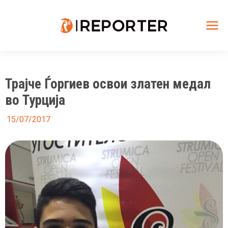
Skip
to
content
Mai
Me
Трајче Ѓоргиев освои златен медал
во Турција
15/07/2017