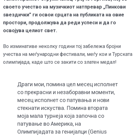
своето учество на музичкиот натпревар „Пинкови
ѕвездички” ги освои срцата на публиката на овие
простори, продолжува да реди успеси и да го
освојува целиот свет.
Во изминативе неколку години тој забележа бројни
учества на меѓународни фестивали, меѓу кои и Турската
олимпијада, каде што се закити со златен медал!
Драги мои, помина цел месец исполнет
со прекрасни и незаборавни моменти,
месец исполнет со патувања и нови
стекнати искуства. Помина втората
моја мала турнеја која започна со
патување во Америка, на
Олимпијадата за генијалци (Genius