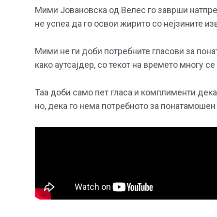
Мими Јовановска од Велес го заврши натпре
не успеа да го освои жирито со нејзините из
Мими не ги доби потребните гласови за пон
како аутсајдер, со текот на времето многу се
Таа доби само пет гласа и комплименти дека 
но, дека го нема потребното за понатамошен