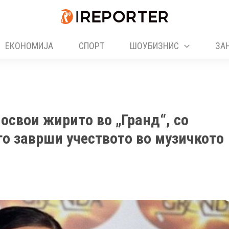
ЕКОНОМИЈА
СПОРТ
ШОУБИЗНИС
ЗА
 освои жирито во „Гранд“, со
го заврши учеството во музичкото