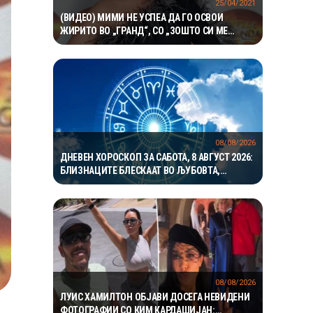
25/04/2021
(ВИДЕО) МИМИ НЕ УСПЕА ДА ГО ОСВОИ
ЖИРИТО ВО „ГРАНД“, СО „ЗОШТО СИ МЕ
МАЈКО РОДИЛА“ ГО ЗАВРШИ УЧЕСТВОТО ВО
МУЗИЧКОТО ШОУ
08/08/2026
ДНЕВЕН ХОРОСКОП ЗА САБОТА, 8 АВГУСТ 2026:
БЛИЗНАЦИТЕ БЛЕСКААТ ВО ЉУБОВТА,
РАКОВИТЕ ВО КАРИЕРАТА, А ВАГИТЕ ИМААТ
ОДЛИЧЕН ДЕН ЗА ХАРМОНИЈА
08/08/2026
ЛУИС ХАМИЛТОН ОБЈАВИ ДОСЕГА НЕВИДЕНИ
ФОТОГРАФИИ СО КИМ КАРДАШИЈАН: