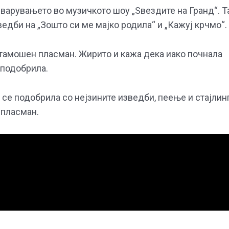
варувањето во музичкото шоу „Ѕвездите на Гранд“. Т
ведби на „Зошто си ме мајко родила“ и „Кажуј крчмо“.
атамошен пласман. Жирито и кажа дека иако почнала
 подобрила.
се подобрила со нејзините изведби, пеење и стајлинг
 пласман.