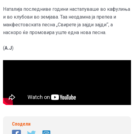
Наталија последниве години настапуваше во кафулиња
и во клубови во земјава. Таа неодамна ја препеа и
макфестовската песна „Свирете ја зајди зајди“, а
наскоро ќе промовира уште една нова песна.
(
А.Ј
)
Сподели