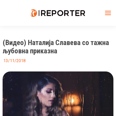
Skip
to
content
Mai
Me
(Видео) Наталија Славева со тажна
љубовна приказна
13/11/2018