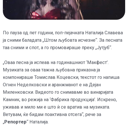
По пауза од пет години, поп-пејачката Наталија Славева
ја сними баладата „Штом љубовта исчезне“. За песната
таа сними и спот, а го промовираше преку „Јутјуб“.
„Оваа песна ја испеав на годинашниот ‘Макфест’.
Музиката за оваа тажна љубовна приказна ја
компонираше Томислав Коцевски, текстот го напиша
Огнен Неделковски и аранжманот е на Дејан
Миленковски. Видеото го снимавме во винаријата
Камник, во режија на ‘Фабрика продукција’. Искрено,
уживав и мило ми е што ѝ се вратив на музиката.
Ветувам, ќе бидам поактивна отсега“, рече за
„
Репортер
“ Наталија.