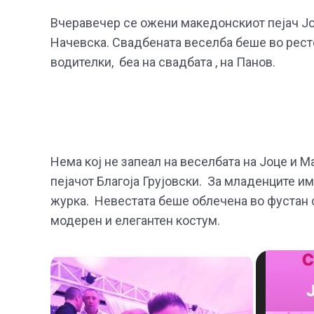
Вчеравечер се ожени македонскиот пејач Јо
Начевска. Свадбената веселба беше во рестор
водителки, беа на свадбата , на Панов.
Нема кој не запеал на веселбата на Јоце и Ма
пејачот Благоја Грујовски. За младенците им
журка. Невестата беше облечена во фустан со
модерен и елегантен костум.