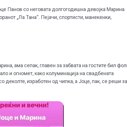
це Панов со неговата долгогодишна девојка Марина
анот „Ла Тана“. Пејачи, спортисти, манекенки,
рина, ама сепак, главен за забвата на гостите бил фол
ало и огномет, како колуминација на свадбената
 деколте, изработен од чипка, а Јоце, пак, се реши з