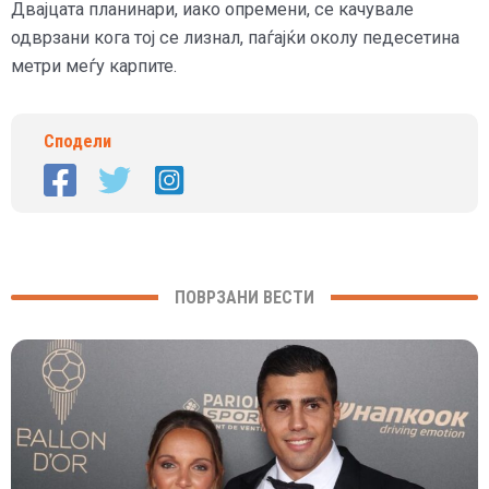
Двајцата планинари, иако опремени, се качувале
одврзани кога тој се лизнал, паѓајќи околу педесетина
метри меѓу карпите.
Сподели
ПОВРЗАНИ ВЕСТИ