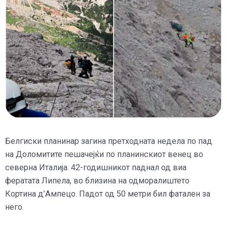
Белгиски планинар загина претходната недела по пад
на Доломитите пешачејќи по планинскиот венец во
северна Италија. 42-годишникот паднал од виа
фератата Липела, во близина на одморалиштето
Кортина д’Ампецо. Падoт од 50 метри бил фатален за
него.