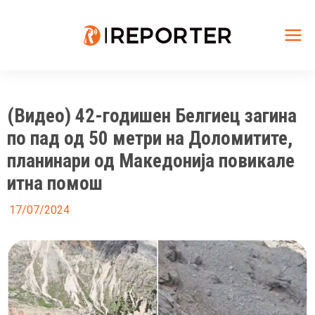
Skip
to
content
Mai
Me
(Видео) 42-годишен Белгиец загина
по пад од 50 метри на Доломитите,
планинари од Македонија повикале
итна помош
17/07/2024