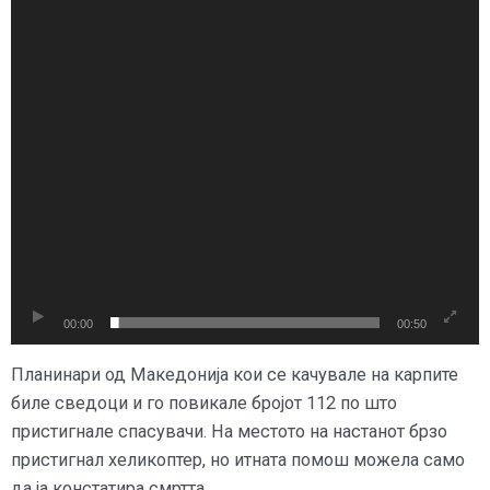
00:00
00:50
Планинари од Македонија кои се качувале на карпите
биле сведоци и го повикале бројот 112 по што
пристигнале спасувачи. На местото на настанот брзо
пристигнал хеликоптер, но итната помош можела само
да ја констатира смртта.