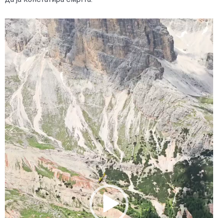
Видео
плејер