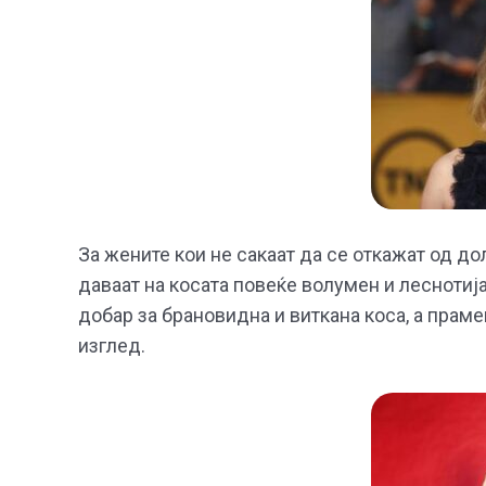
За жените кои не сакаат да се откажат од до
даваат на косата повеќе волумен и леснотија
добар за брановидна и виткана коса, а пра
изглед.