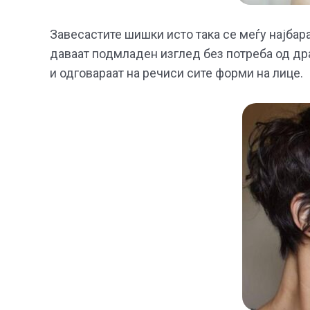
Завесастите шишки исто така се меѓу најбар
даваат подмладен изглед без потреба од др
и одговараат на речиси сите форми на лице.