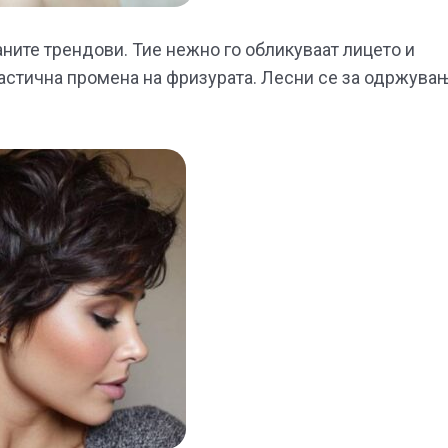
аните трендови. Тие нежно го обликуваат лицето и
астична промена на фризурата. Лесни се за одржува