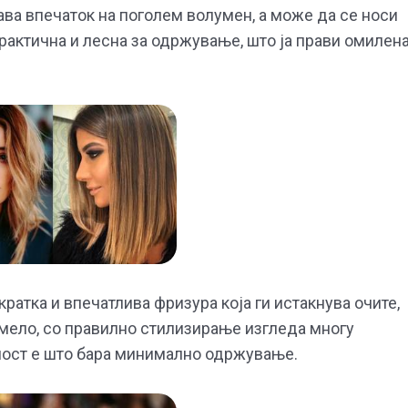
а впечаток на поголем волумен, а може да се носи
практична и лесна за одржување, што ја прави омилен
кратка и впечатлива фризура која ги истакнува очите,
 смело, со правилно стилизирање изгледа многу
ност е што бара минимално одржување.