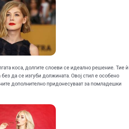
лгата коса, долгите слоеви се идеално решение. Тие ѝ
 без да се изгуби должината. Овој стил е особено
мените дополнително придонесуваат за помладешки