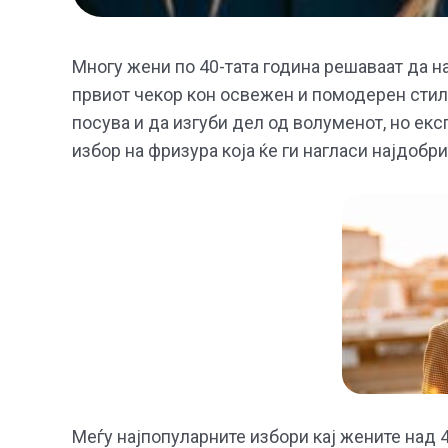
Многу жени по 40-тата година решаваат да н
првиот чекор кон освежен и помодерен стил.
посува и да изгуби дел од волуменот, но екс
избор на фризура која ќе ги нагласи најдобр
Меѓу најпопуларните избори кај жените над 