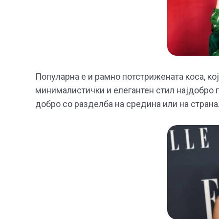
Популарна е и рамно потстрижената коса, кој
минималистички и елегантен стил најдобро п
добро со разделба на средина или на страна