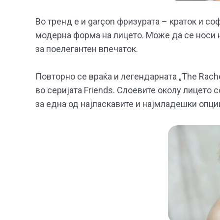
Во тренд е и garçon фризурата – краток и со
модерна форма на лицето. Може да се носи 
за поелегантен впечаток.
Повторно се враќа и легендарната „The Rache
во серијата Friends. Слоевите околу лицето
за една од најласкавите и најмладешки опци