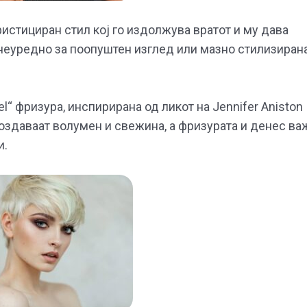
фистициран стил кој го издолжува вратот и му дава
неуредно за поопуштен изглед или мазно стилизиран
l“ фризура, инспирирана од ликот на Jennifer Aniston
 создаваат волумен и свежина, а фризурата и денес ва
и.