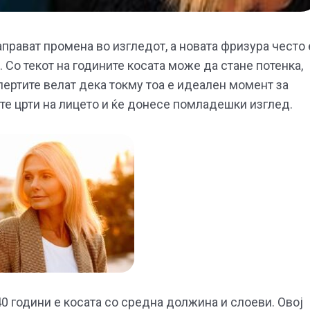
аправат промена во изгледот, а новата фризура често 
 Со текот на годините косата може да стане потенка,
пертите велат дека токму тоа е идеален момент за
ите црти на лицето и ќе донесе помладешки изглед.
40 години е косата со средна должина и слоеви. Овој