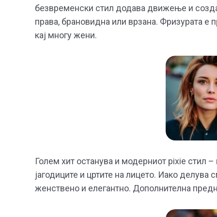
безвременски стил додава движење и создав
права, брановидна или врзана. Фризурата е 
кај многу жени.
Голем хит останува и модерниот pixie стил – 
јагодиците и цртите на лицето. Иако делува
женствено и елегантно. Дополнителна пред