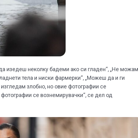
е да изедеш неколку бадеми ако си гладен“, „Не можа
ладнети тела и ниски фармерки“, „Можеш да и ги
а изгледам злобно, но овие фотографии се
е фотографии се вознемирувачки“, се дел од