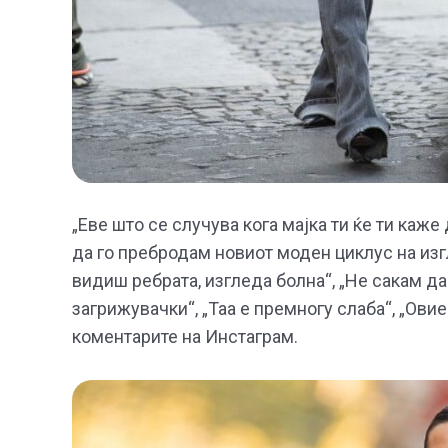
„Еве што се случува кога мајка ти ќе ти каж
да го пребродам новиот моден циклус на изг
видиш ребрата, изгледа болна“, „Не сакам д
загрижувачки“, „Таа е премногу слаба“, „Ови
коментарите на Инстаграм.