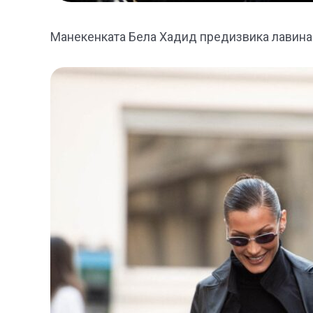
Манекенката Бела Хадид предизвика лавина 