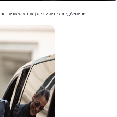
загриженост кај нејзините следбеници.