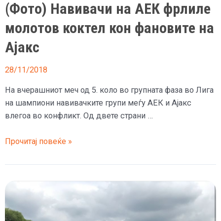
(Фото) Навивачи на АЕК фрлиле
молотов коктел кон фановите на
Ајакс
28/11/2018
На вчерашниот меч од 5. коло во групната фаза во Лига
на шампиони навивачките групи меѓу АЕК и Ајакс
влегоа во конфликт. Од двете страни …
(Фото)
Прочитај повеќе »
Навивачи
на
АЕК
фрлиле
молотов
коктел