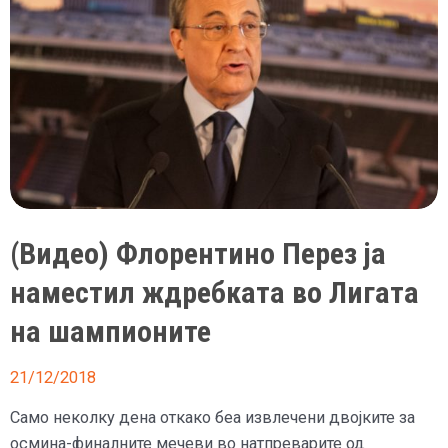
(Видео) Флорентино Перез ја
наместил ждребката во Лигата
на шампионите
21/12/2018
Само неколку дена откако беа извлечени двојките за
осмина-финалните мечеви во натпреварите од