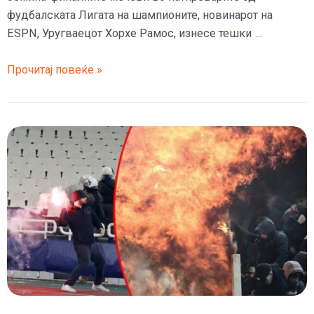
фудбалската Лигата на шампионите, новинарот на
ESPN, Уругваецот Хорхе Рамос, изнесе тешки …
(Видео)
Прочитај повеќе »
Флорентино
Перез
ја
наместил
ждребката
во
Лигата
на
шампионите