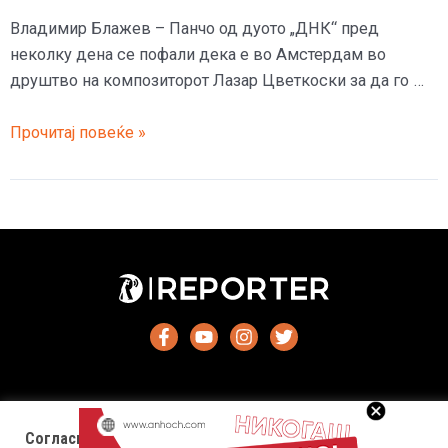
Владимир Блажев – Панчо од дуото „ДНК“ пред
неколку дена се пофали дека е во Амстердам во
друштво на композиторот Лазар Цветкоски за да го …
(Видео)
Прочитај повеќе »
Панчо
ја
виде
Бијонсе
Согласност за колачиња (cookies)