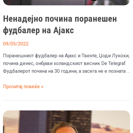
Ненадејно почина поранешен
фудбалер на Ајакс
09/05/2022
Поранешниот фудбалер на Ајакс и Твенте, Џоди Лукоки,
почина денес, онбјави холандскиот весник De Telegraf.
Фудбалерот почина на 30 години, а засега не е позната …
Ненадејно
Прочитај повеќе »
почина
поранешен
фудбалер
на
Ајакс