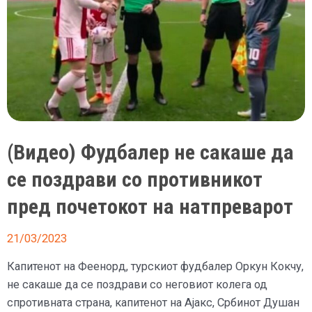
(Видео) Фудбалер не сакаше да
се поздрави со противникот
пред почетокот на натпреварот
21/03/2023
Капитенот на Феенорд, турскиот фудбалер Оркун Кокчу,
не сакаше да се поздрави со неговиот колега од
спротивната страна, капитенот на Ајакс, Србинот Душан