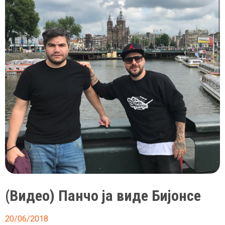
кон
фановите
на
Ајакс
(Видео) Панчо ја виде Бијонсе
20/06/2018