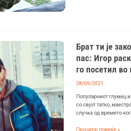
чест
на
маестро
Александар
Џамбазов
на
Брат ти је зак
„Охридско
пас: Игор рас
лето“
го посетил во 
28/09/2021
Популарниот глумец и
со свјот татко, маест
случка од времето ког
Брат
Прочитај повеќе »