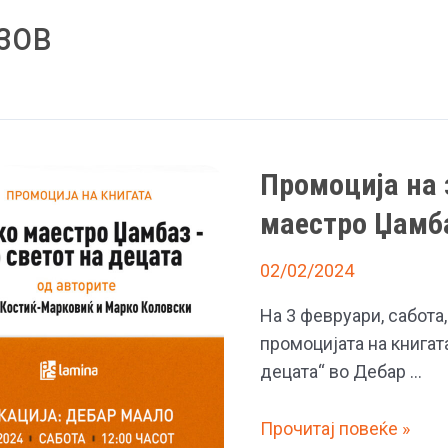
зов
Промоција на 
маестро Џамба
02/02/2024
На 3 февруари, сабота,
промоцијата на книгат
децата“ во Дебар …
Промоција
Прочитај повеќе »