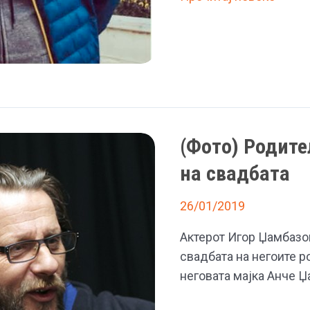
ти
је
закон.
А
како
личите,
је*о
(Фото) Родите
вас
на свадбата
пас:
Игор
26/01/2019
раскажа
како
Актерот Игор Џамбазо
маестро
свадбата на негоите 
Џамбазов
неговата мајка Анче Џ
го
посетил