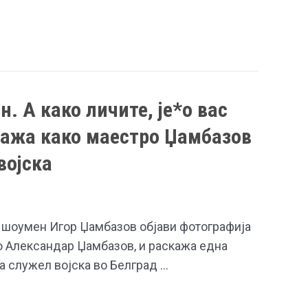
он. А како личите, је*о вас
кажа како маестро Џамбазов
војска
 шоумен Игор Џамбазов објави фотографија
ро Александар Џамбазов, и раскажа една
а служел војска во Белград …