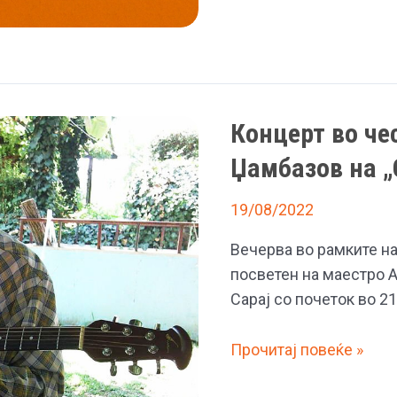
на
збирка
детски
песни
„Чичко
Концерт во че
маестро
Џамбаз
Џамбазов на „
–
во
19/08/2022
светот
Вечерва во рамките на
на
посветен на маестро 
децата“
Сарај со почеток во 21
Концерт
Прочитај повеќе »
во