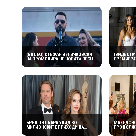
(ВИДЕО) СТЕФАН ВЕЛИЧКОВСКИ
(ВИДЕО) 
ЈА ПРОМОВИРАШЕ НОВАТА ПЕСНА
ПРЕМИЕРАТ
„КАРТА“ – СОВРЕМЕН ЗВУК, СИЛНА
ПРИСТИГН
ЕМОЦИЈА И ВПЕЧАТЛИВ
НЕГОВИТЕ 
ВИДЕОСПОТ
СИТЕ ПОГ
БРЕД ПИТ БАРА УВИД ВО
МАКЕДОНС
МИЛИОНСКИТЕ ПРИХОДИ НА
ПРОДОЛЖУ
АНЏЕЛИНА ЏОЛИ – СУДСКАТА
КУЛТУРНИ