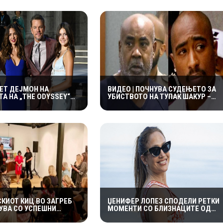
МЕТ ДЕЈМОН НА
ВИДЕО | ПОЧНУВА СУДЕЊЕТО ЗА
А НА „THE ODYSSEY“
УБИСТВОТО НА ТУПАК ШАКУР –
А СО СЕМЕЈСТВОТО –
ДАЛИ ПО РЕЧИСИ 30 ГОДИНИ
ЌЕРКИ ГИ УКРАДОА
КОНЕЧНО ЌЕ БИДЕ ОТКРИЕНА
ЛЕДИ
ВИСТИНАТА?
КИОТ КИЦ ВО ЗАГРЕБ
ЏЕНИФЕР ЛОПЕЗ СПОДЕЛИ РЕТКИ
ВА СО УСПЕШНИ
МОМЕНТИ СО БЛИЗНАЦИТЕ ОД
 НАСТАНИ – ГОЛЕМ
ПАТУВАЊЕТО НИЗ ЕВРОПА, НО