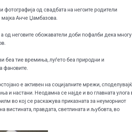
и фотографија од свадбата на негоите родители
 мајка Анче Џамбазова.
, а од неговите обожаватели доби пофалби дека многу
ов.
акви беа тие времиња, луѓето беа природни и
а фановите.
стојано е активен на социјалните мрежи, споделувај
ња и настани. Неодамна се најде и во главната улога 
илм во кој се раскажува приказната за неуморниот
на вистината, правдата, светлината и љубовта, во