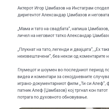
Актерот Игор Џамбазов на Инстаграм сподел
диригентот Александар Џамбазов и неговата
„Мама и тато на свадбата“, напиша Џамбазов
личел на неговиот татко Александар Џамбаз
„Плукнат на тато, легенди и двајцата“, „Ех т
неизвештачени“, беа некои од коментарите н
Глумецот и шоумен во последниот период по
видеа и коментари за секојдневните случува
играно-документарниот филм „Ти си Алеф“, ф
патник Алеф (Џамбазов) кој тргнал кон патот 
потрага по духовното обновување.