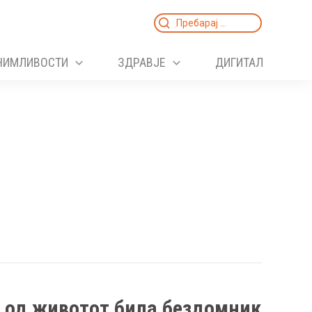
Search
for:
НИМЛИВОСТИ
ЗДРАВЈЕ
ДИГИТАЛ
 од животот била бездомник