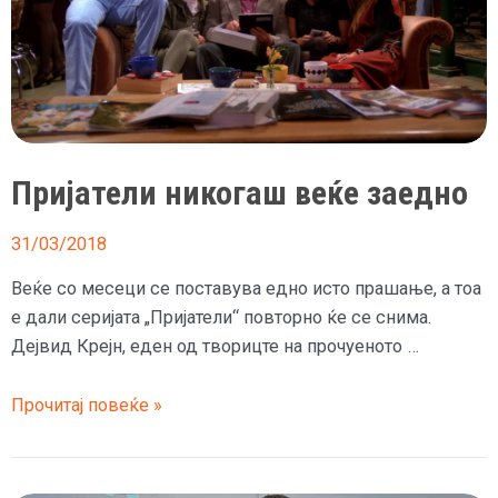
Пријатели никогаш веќе заедно
31/03/2018
Веќе со месеци се поставува едно исто прашање, а тоа
е дали серијата „Пријатели“ повторно ќе се снима.
Дејвид Крејн, еден од творицте на прочуеното …
Пријатели
Прочитај повеќе »
никогаш
веќе
заедно