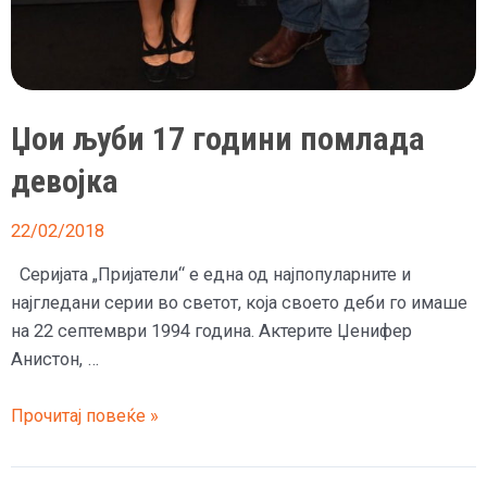
Џои љуби 17 години помлада
девојка
22/02/2018
Серијата „Пријатели“ е една од најпопуларните и
најгледани серии во светот, која своето деби го имаше
на 22 септември 1994 година. Актерите Џенифер
Анистон, …
Џои
Прочитај повеќе »
љуби
17