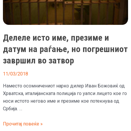
Делеле исто име, презиме и
датум на раѓање, но погрешниот
завршил во затвор
11/03/2018
Наместо осомничениот нарко дилер Иван Божовиќ од
Хрватска, италијанската полиција го уапси лицето кое го
носи истото негово име и презиме кое потекнува од
Србија. …
Делеле
Прочитај повеќе »