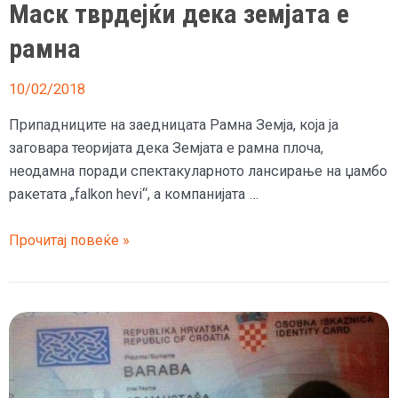
Маск тврдејќи дека земјата е
рамна
10/02/2018
Припадниците на заедницата Рамна Земја, која ја
заговара теоријата дека Земјата е рамна плоча,
неодамна поради спектакуларното лансирање на џамбо
ракетата „falkon hevi“, а компанијата …
(Видео)
Прочитај повеќе »
Хрват
го
оспорува
лансирањето
на
автомобилот