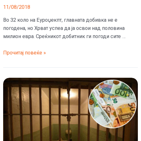
11/08/2018
Во 32 коло на Еуроџекпт, главната добивка не е
погодена, но Хрват успеа да ја освои над половина
милион евра. Среќникот добитник ги погоди сите …
Хрват
Прочитај повеќе »
освои
половина
милион
евра
на
лотарија