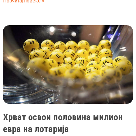
Хрват
Прочитај повеќе »
освоил
250.000
евра
на
лото
со
помош
на
бројките
од
регистрацијата
Хрват освои половина милион
евра на лотарија