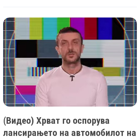
исто
име,
презиме
и
датум
на
раѓање,
но
погрешниот
завршил
во
затвор
(Видео) Хрват го оспорува
лансирањето на автомобилот на