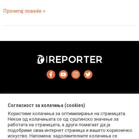
(ФОТО)
Прочитај повеќе »
Поради
ова
име,
овој
Хрват
тешко
е
да
влезе
во
Србија
Согласност за колачиња (cookies)
Користиме колачиња за оптимизирање на страницата.
Импресум
Маркетинг
Контакт
Услови за користење
Некои од колачињата се од суштинско значење за
работата на страницата, а други помагаат да ја
подобриме оваа интернет страница и вашето корисничко
Copyright © 2026 Reporter.mk | Member of Clip Media Group
искуство. Напомена: задолжителните колачиња се