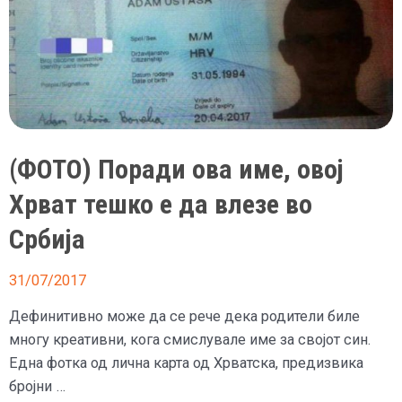
на
Маск
тврдејќи
дека
земјата
е
рамна
(ФОТО) Поради ова име, овој
Хрват тешко е да влезе во
Србија
31/07/2017
Дефинитивно може да се рече дека родители биле
многу креативни, кога смислувале име за својот син.
Една фотка од лична карта од Хрватска, предизвика
бројни …