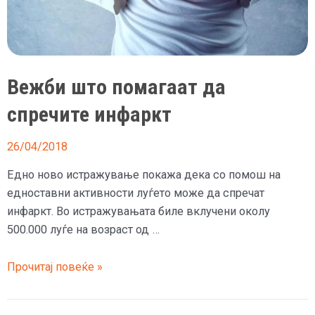
Вежби што помагаат да
спречите инфаркт
26/04/2018
Едно ново истражување покажа дека со помош на
едноставни активности луѓето може да спречат
инфаркт. Во истражувањата биле вклучени околу
500.000 луѓе на возраст од …
Вежби
Прочитај повеќе »
што
помагаат