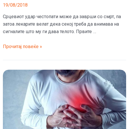
19/08/2018
Срцевиот удар честопати може да заврши со смрт, па
затоа лекарите велат дека секој треба да внимава на
сигналите што му ги дава телото. Првите …
Симптомите
Прочитај повеќе »
на
срцев
удар
се
појавуваат
месец
пред
ударот