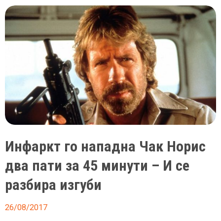
да
спречите
инфаркт
Инфаркт го нападна Чак Норис
два пати за 45 минути – И се
разбира изгуби
26/08/2017