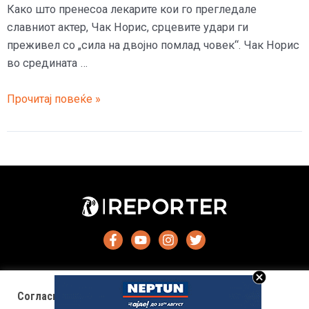
Како што пренесоа лекарите кои го прегледале
славниот актер, Чак Норис, срцевите удари ги
преживел со „сила на двојно помлад човек“. Чак Норис
во средината …
Инфаркт
Прочитај повеќе »
го
нападна
Чак
Норис
два
пати
за
45
минути
–
И
Согласност за колачиња (cookies)