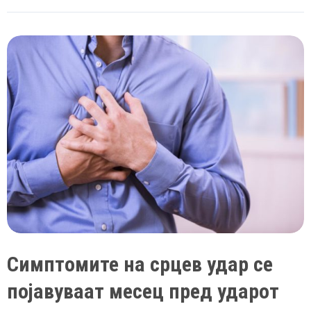
преживеете
инфаркт
ако
сте
сами
Симптомите на срцев удар се
појавуваат месец пред ударот