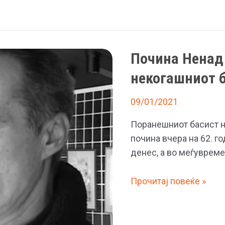
на
Хераклеја
Почина Ненад
некогашниот б
09/01/2021
Поранешниот басист н
почина вчера на 62. г
денес, а во меѓувреме
Почина
Прочитај повеќе »
Ненад
Стефановиќ
–