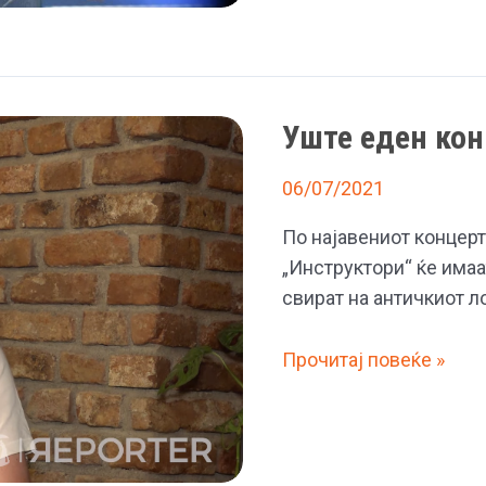
„21
век“
во
рап
Уште еден кон
верзија
06/07/2021
По најавениот концерт
„Инструктори“ ќе имаа
свират на античкиот л
Уште
Прочитај повеќе »
еден
концерт
на
Бајага