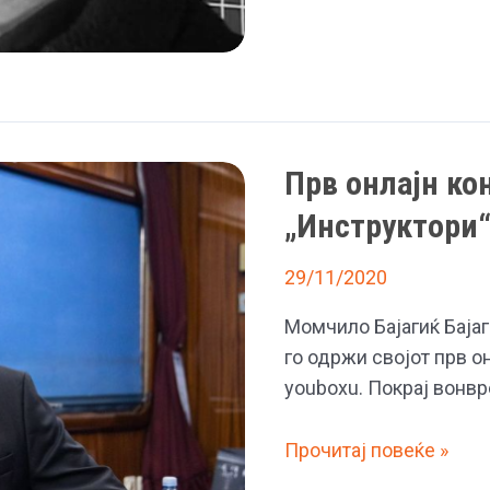
Јапанац,
некогашниот
басист
на
групата
Прв онлајн кон
„Пилоти“
„Инструктори
29/11/2020
Момчило Бајагиќ Бајаг
го одржи својот прв о
youboxu. Покрај вонвр
Прв
Прочитај повеќе »
онлајн