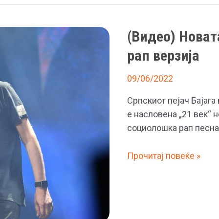
(Видео) Новата
рап верзија
09/06/2022
Српскиот пејач Бајага 
е насловена „21 век“ н
социолошка рап песна
(Видео)
Прочитај повеќе »
Новата
песна
на
Бајага