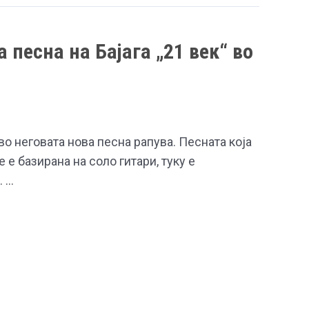
 песна на Бајага „21 век“ во
во неговата нова песна рапува. Песната која
е е базирана на соло гитари, туку е
. …