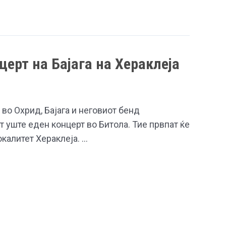
церт на Бајага на Хераклеја
 во Охрид, Бајага и неговиот бенд
т уште еден концерт во Битола. Тие првпат ќе
окалитет Хераклеја. …