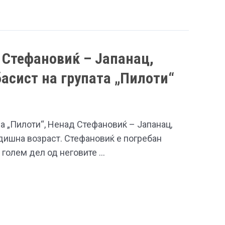
 Стефановиќ – Јапанац,
асист на групата „Пилоти“
а „Пилоти“, Ненад Стефановиќ – Јапанац,
одишна возраст. Стефановиќ е погребан
 голем дел од неговите …