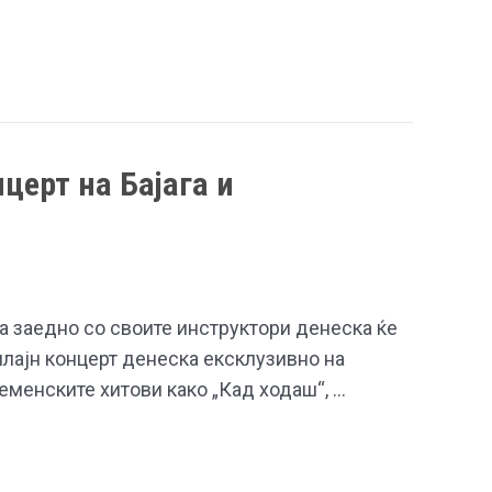
церт на Бајага и
“
а заедно со своите инструктори денеска ќе
нлајн концерт денеска ексклузивно на
еменските хитови како „Кад ходаш“, …