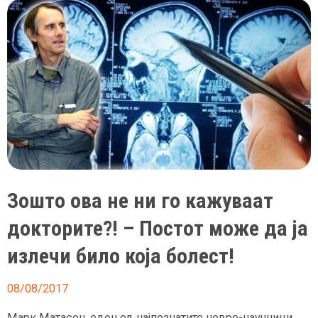
може
да
излечи
дури
100
болести
Зошто ова не ни го кажуваат
докторите?! – Постот може да ја
излечи било која болест!
08/08/2017
Марк Матасон, еден од најпознатите невро-научници