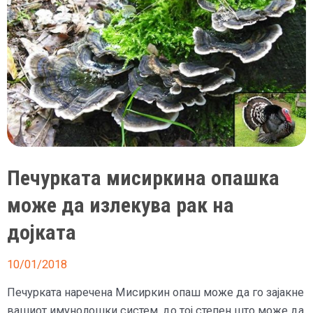
Печурката мисиркина опашка
може да излекува рак на
дојката
10/01/2018
Печурката наречена Мисиркин опаш може да го зајакне
вашиот имунолошки систем, до тој степен што може да