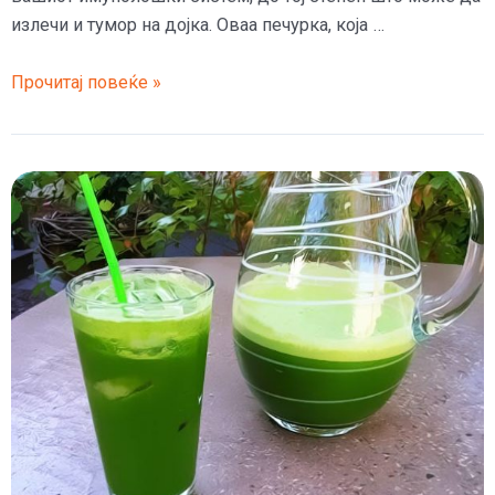
излечи и тумор на дојка. Оваа печурка, која …
Печурката
Прочитај повеќе »
мисиркина
опашка
може
да
излекува
рак
на
дојката