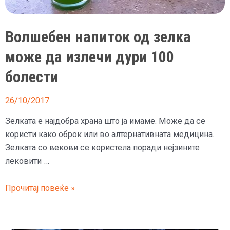
Волшебен напиток од зелка
може да излечи дури 100
болести
26/10/2017
Зелката е најдобра храна што ја имаме. Може да се
користи како оброк или во алтернативната медицина.
Зелката со векови се користела поради нејзините
лековити …
Волшебен
Прочитај повеќе »
напиток
од
зелка