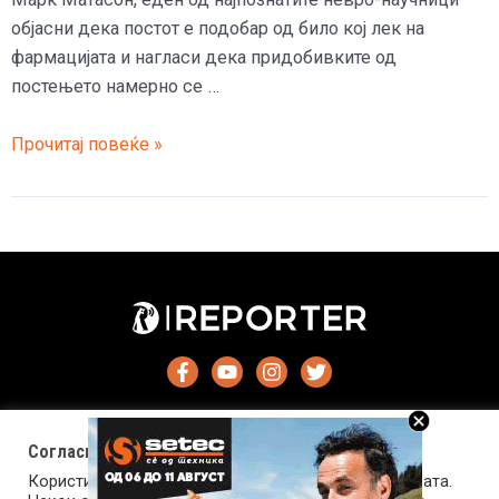
објасни дека постот е подобар од било кој лек на
фармацијата и нагласи дека придобивките од
постењето намерно се …
Зошто
Прочитај повеќе »
ова
не
ни
го
кажуваат
докторите?!
–
Постот
може
да
Согласност за колачиња (cookies)
ја
Користиме колачиња за оптимизирање на страницата.
излечи