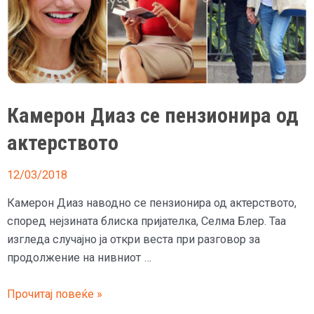
Камерон Диаз се пензионира од
актерството
12/03/2018
Камерон Диаз наводно се пензионира од актерството,
според нејзината блиска пријателка, Селма Блер. Таа
изгледа случајно ја откри веста при разговор за
продолжение на нивниот …
Камерон
Прочитај повеќе »
Диаз