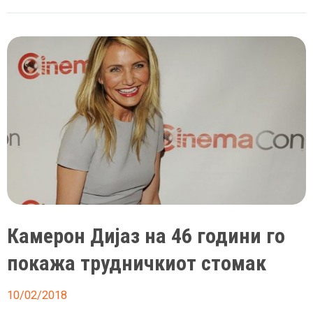
се
пензионира
од
актерството
Камерон Дијаз на 46 години го
покажа трудничкиот стомак
10/02/2018