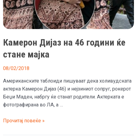
Камерон Дијаз на 46 години ќе
стане мајка
08/02/2018
Американските таблоиди пишуваат дека холивудската
актерка Камерон Дијаз (46) и нејзиниот сопруг, рокерот
Беџи Маден, набргу ќе станат родители. Актерката е
фотографирана во ЛА, а …
Камерон
Прочитај повеќе »
Дијаз
на