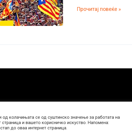
ШПАНИЈА
Прочитај повеќе »
ПРЕД
РАСПАД?!
–
Во
октомври
референдум
за
независна
Каталонија
 од колачињата се од суштинско значење за работата на
т страница и вашето корисничко искуство. Напомена:
стап до оваа интернет страница.