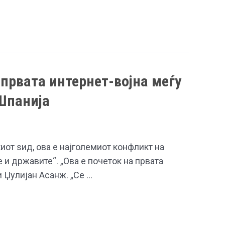
првата интернет-војна меѓу
Шпанија
иот ѕид, ова е најголемиот конфликт на
 и државите“. „Ова е почеток на првата
и Џулијан Асанж. „Се …