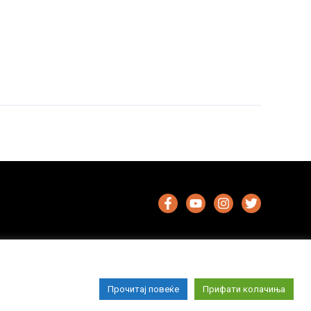
Прочитај повеќе
Прифати колачиња
Импресум
Маркетинг
Контакт
Услови за користење