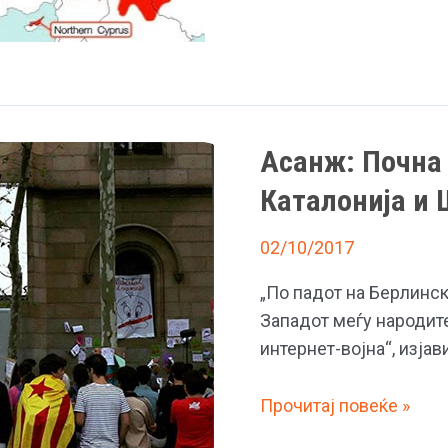
кој
уште
сака
независност?!
Асанж: Почна 
Каталонија и 
02/10/2017
„По падот на Берлинск
Западот меѓу народите
интернет-војна“, изјав
Асанж:
Прочитај повеќе »
Почна