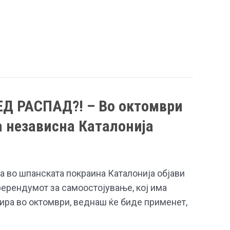
 РАСПАД?! – Во октомври
 независна Каталонија
а во шпанската покраина Каталонија објави
ферендумот за самоостојување, кој има
ира во октомври, веднаш ќе биде применет,