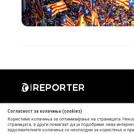
Согласност за колачиња (cookies)
Користиме колачиња за оптимизирање на страницата. Некои
страницата, а други помагаат да ја подобриме оваа интерне
Copyright © 2026 Reporter.mk | Member of Clip Media Group
задолжителните колачиња се неопходни за користење и при