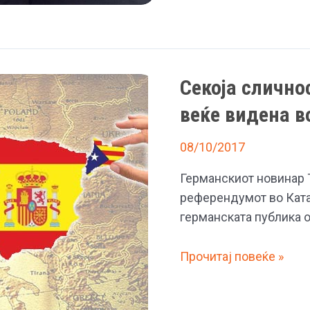
да
ја
викаат
новата
Секоја слично
девојка
на
веќе видена в
Пике
по
08/10/2017
име
Германскиот новинар 
референдумот во Катал
германската публика о
Секоја
Прочитај повеќе »
сличност
е