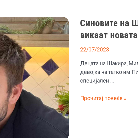
Синовите на Ш
викаат новата
22/07/2023
Децата на Шакира, Мила
девојка на татко им Пи
специјален …
Синовите
Прочитај повеќе »
на
Шакира
не
сакаат