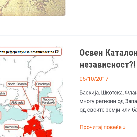
намерна
–
Каталонија
е
веќе
видена
Освен Каталони
во
Југославија
независност?!
05/10/2017
Баскија, Шкотска, Фла
многу региони од Зап
од своите земји или б
Освен
Прочитај повеќе »
Каталонија,