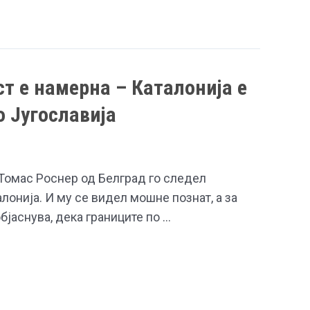
ст е намерна – Каталонија е
о Југославија
Томас Роснер од Белград го следел
онија. И му се видел мошне познат, а за
бјаснува, дека границите по …