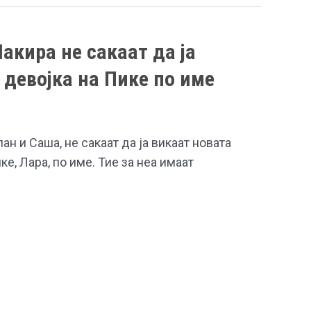
акира не сакаат да ја
 девојка на Пике по име
н и Саша, не сакаат да ја викаат новата
ке, Лара, по име. Тие за неа имаат