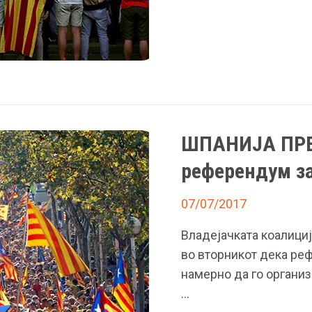
првата
интернет-
војна
меѓу
Каталонија
и
Шпанија
ШПАНИЈА ПРЕД
референдум за
07/07/2017
Владејачката коалициј
во вторникот дека ре
намерно да го организ
…