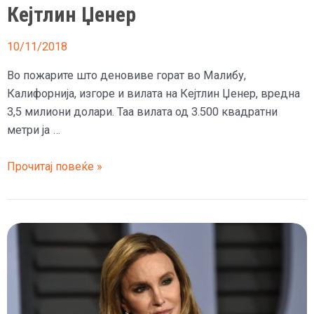
Кејтлин Џенер
10/11/2018
Во пожарите што деновиве горат во Малибу,
Калифорнија, изгоре и вилата на Кејтлин Џенер, вредна
3,5 милиони долари. Таа вилата од 3.500 квадратни
метри ја …
Во
Прочитај повеќе »
пожар
изгоре
вилата
на
Кејтлин
Џенер