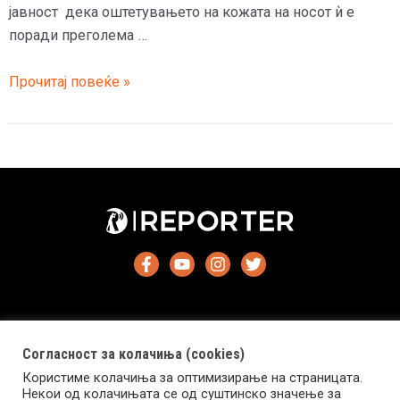
јавност дека оштетувањето на кожата на носот ѝ е
поради преголема …
Кејтлин
Прочитај повеќе »
Џенер
може
да
остане
без
нос
Согласност за колачиња (cookies)
Користиме колачиња за оптимизирање на страницата.
Импресум
Маркетинг
Контакт
Услови за користење
Некои од колачињата се од суштинско значење за