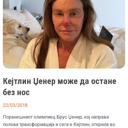
трансродна
манекенка
Кејтлин Џенер може да остане
без нос
22/03/2018
Поранешниот олимпиец Брус Џенер, кој направи
полова трансформација и сега е Кејтлин, открила во