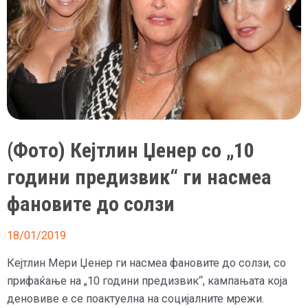
(Фото) Кејтлин Џенер со „10
години предизвик“ ги насмеа
фановите до солзи
18/01/2019
Кејтлин Мери Џенер ги насмеа фановите до солзи, со
прифаќање на „10 години предизвик“, кампањата која
деновиве е се поактуелна на социјалните мрежи.