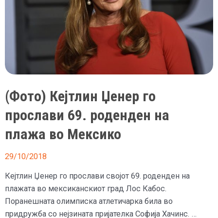
(Фото) Кејтлин Џенер го
прослави 69. роденден на
плажа во Мексико
29/10/2018
Кејтлин Џенер го прослави својот 69. роденден на
плажата во мексиканскиот град Лос Кабос.
Поранешната олимписка атлетичарка била во
придружба со нејзината пријателка Софија Хачинс. …