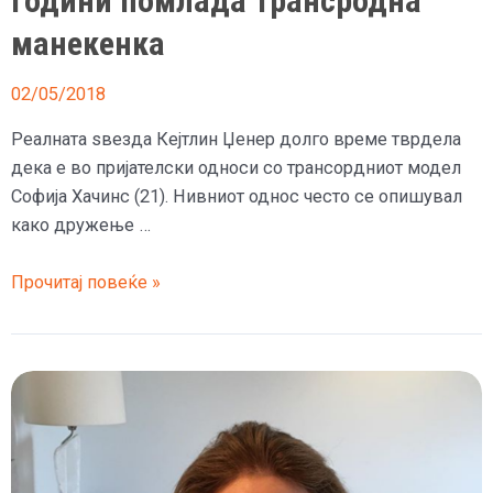
години помлада трансродна
манекенка
02/05/2018
Реалната ѕвезда Кејтлин Џенер долго време тврдела
дека е во пријателски односи со трансордниот модел
Софија Хачинс (21). Нивниот однос често се опишувал
како дружење …
Кејтлин
Прочитај повеќе »
Џенер
во
врска
со
47
години
помлада