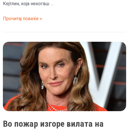
Кејтлин, која некогаш …
(Фото)
Прочитај повеќе »
Кејтлин
Џенер
со
„10
години
предизвик“
ги
насмеа
фановите
до
солзи
Во пожар изгоре вилата на