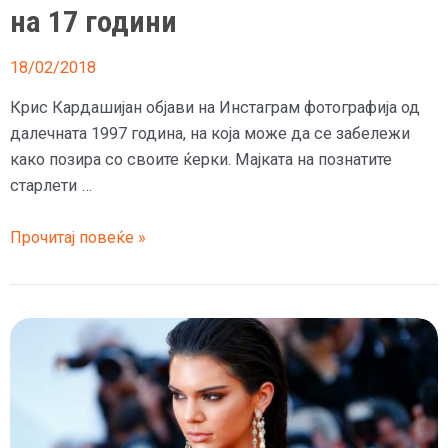
на 17 години
18/02/2018
Крис Кардашијан објави на Инстаграм фотографија од
далечната 1997 година, на која може да се забележи
како позира со своите ќерки. Мајката на познатите
старлети …
Фотографија
Прочитај повеќе »
на
Ким
Кардашијан
на
17
години