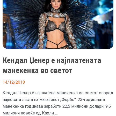
Кендал Џенер е најплатената
манекенка во светот
14/12/2018
Кендал Џенер е најплатена манекенка во светот според
најновата листа на магазинот „Форбс“. 23-годишната
манекенка годинава заработи 22,5 милиони долари, 9,5
милиони повеќе од Карли …