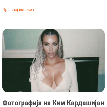
Кендал
Прочитај повеќе »
Џенер
е
најплатената
манекенка
во
светот
Фотографија на Ким Кардашијан