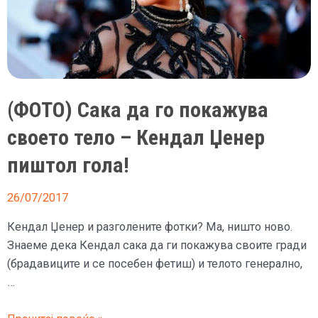
(ФОТО) Сака да го покажува
своето тело – Кендал Џенер
пиштол гола!
26/07/2017
Кендал Џенер и разголените фотки? Мa, ништо ново.
Знаеме дека Кендал сака да ги покажува своите гради
(брадавиците и се посебен фетиш) и телото генерално,
…