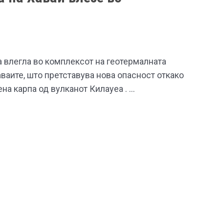
 влегла во комплексот на геотермалната
аваите, што претставува нова опасност откако
на карпа од вулканот Килауеа . …