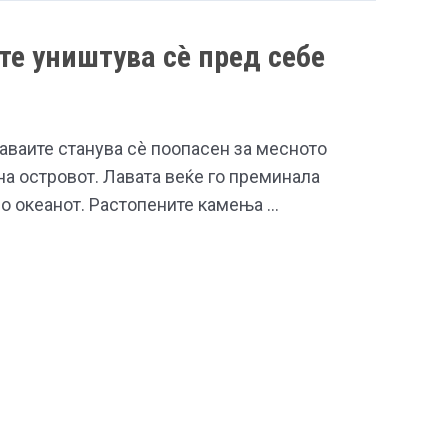
те уништува сè пред себе
аваите станува сè поопасен за месното
а островот. Лавата веќе го преминала
во океанот. Растопените камења …