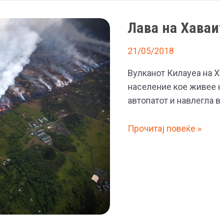
Лава на Хаваи
21/05/2018
Вулканот Килауеа на Х
население кое живее н
автопатот и навлегла 
Лава
Прочитај повеќе »
на
Хаваите
уништува
сè
пред
себе