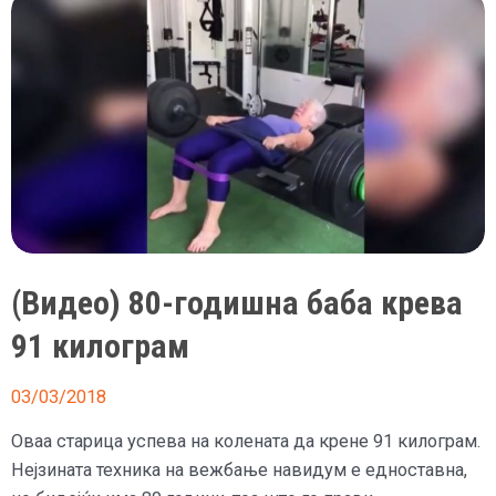
мртвата
мајка
оти
немал
пари
да
ја
закопа
(Видео) 80-годишна баба крева
91 килограм
03/03/2018
Оваа старица успева на колената да крене 91 килограм.
Нејзината техника на вежбање навидум е едноставна,