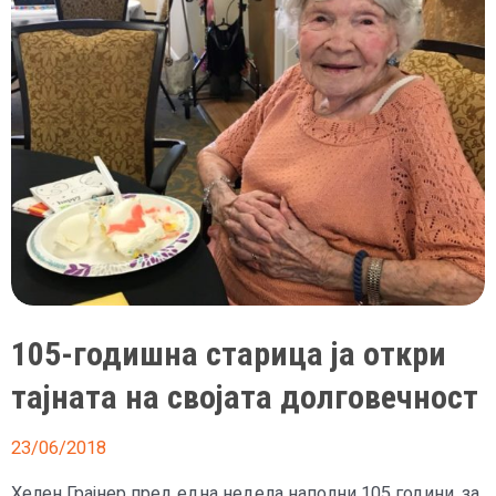
105-годишна старица ја откри
тајната на својата долговечност
23/06/2018
Хелен Грајнер пред една недела наполни 105 години. за