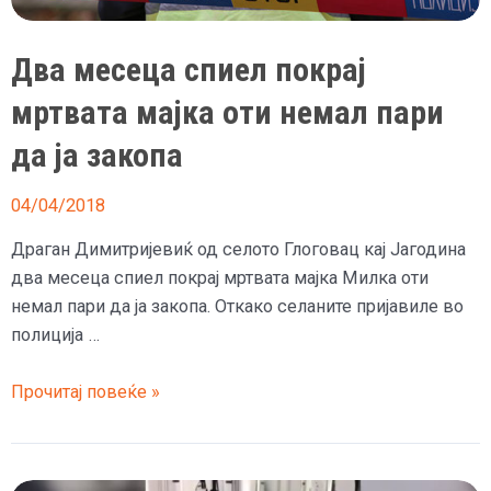
Два месеца спиел покрај
мртвата мајка оти немал пари
да ја закопа
04/04/2018
Драган Димитријевиќ од селото Глоговац кај Јагодина
два месеца спиел покрај мртвата мајка Милка оти
немал пари да ја закопа. Откако селаните пријавиле во
полиција …
Два
Прочитај повеќе »
месеца
спиел
покрај