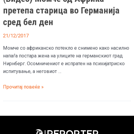
претепа старица во Германија
сред бел ден
21/12/2017
Момче со африканско потекло е снимено како насилно
напаѓа постара жена на улиците на германскиот град
Нирнберг. Осомничениот е испратен на психијатриско
испитување, а неговиот …
(Видео)
Прочитај повеќе »
Момче
од
Африка
претепа
старица
во