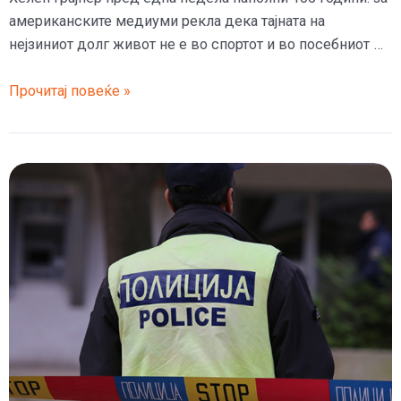
американските медиуми рекла дека тајната на
нејзиниот долг живот не е во спортот и во посебниот …
105-
Прочитај повеќе »
годишна
старица
ја
откри
тајната
на
својата
долговечност