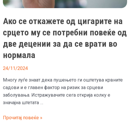
Ако се откажете од цигарите на
срцето му се потребни повеќе од
две децении за да се врати во
нормала
24/11/2024
Многу луѓе знаат дека пушењето ги оштетува крвните
садови и е главен фактор на ризик за срцеви
заболувања. Истражувачите сега открија колку е
значајна штетата …
Ако
Прочитај повеќе »
се