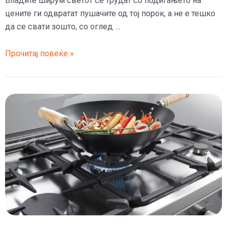
Владите ширум светот се трудат со подигањето на
нормала
цените ги одвратат пушачите од тој порок, а не е тешко
да се свати зошто, со оглед …
Пушењето
Прочитај повеќе »
е
најевтино
во
Македонија