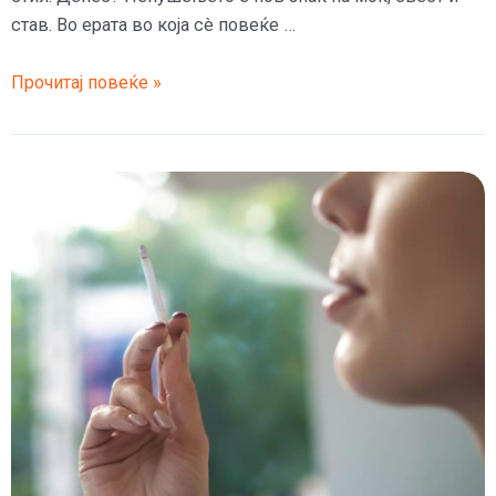
став. Во ерата во која сè повеќе …
Збогум
Прочитај повеќе »
на
цигарите:
Како
„не
пушам“
стана
секси,
„кул“
и
пожелно