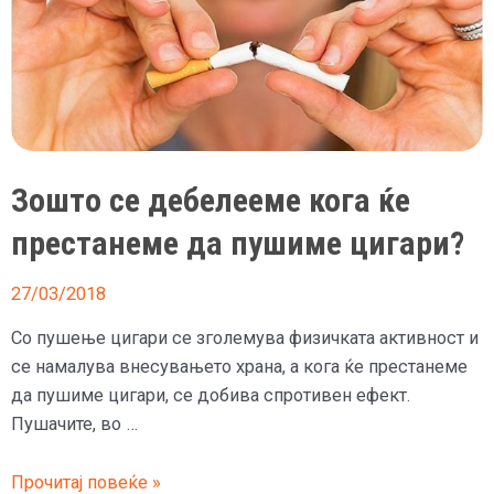
пушењето
Зошто се дебелееме кога ќе
престанеме да пушиме цигари?
27/03/2018
Со пушење цигари се зголемува физичката активност и
се намалува внесувањето храна, а кога ќе престанеме
да пушиме цигари, се добива спротивен ефект.
Пушачите, во …
Зошто
Прочитај повеќе »