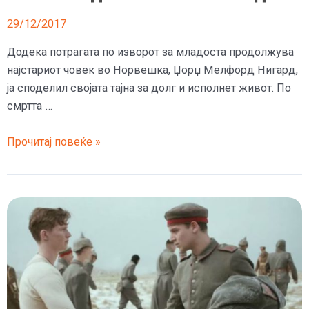
29/12/2017
Додека потрагата по изворот за младоста продолжува
најстариот човек во Норвешка, Џорџ Мелфорд Нигард,
ја споделил својата тајна за долг и исполнет живот. По
смртта …
Пушел
Прочитај повеќе »
како
млад
60
цигари
и
пиел
по
една
чаша