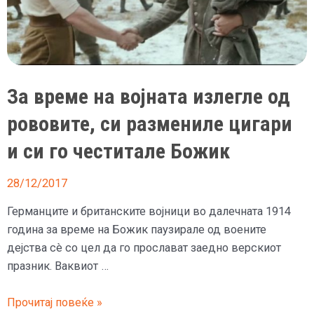
вино
на
ден
За време на војната излегле од
рововите, си размениле цигари
и си го честитале Божик
28/12/2017
Германците и британските војници во далечната 1914
година за време на Божик паузирале од воените
дејства сè со цел да го прослават заедно верскиот
празник. Ваквиот …
За
Прочитај повеќе »