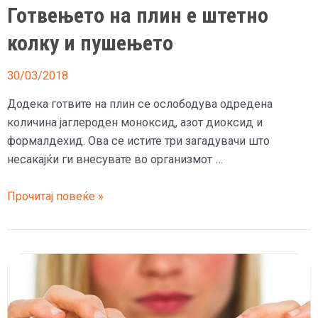
Готвењето на плин е штетно
колку и пушењето
30/03/2018
Додека готвите на плин се ослободува одредена
количина јаглероден моноксид, азот диоксид и
формалдехид. Ова се истите три загадувачи што
несакајќи ги внесувате во организмот …
Готвењето
Прочитај повеќе »
на
плин
е
штетно
колку
и