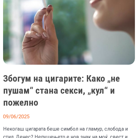
Збогум на цигарите: Како „не
пушам“ стана секси, „кул“ и
пожелно
09/06/2025
Некогаш цигарата беше симбол на гламур, слобода и
стил. Денес? Непушењето е нов знак на моќ, свест и