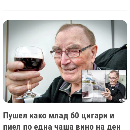
се
дебелееме
кога
ќе
престанеме
да
пушиме
цигари?
Пушел како млад 60 цигари и
пиел по една чаша вино на ден