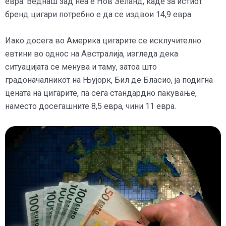
евра. Веднаш зад неа е Нов Зеланд, каде за истиот
бренд цигари потребно е да се издвои 14,9 евра.
Иако досега во Америка цигарите се исклучително
евтини во однос на Австралија, изгледа дека
ситуацијата се менува и таму, затоа што
градоначалникот на Њујорк, Бил де Бласио, ја подигна
цената на цигарите, па сега стандардно пакување,
наместо досегашните 8,5 евра, чини 11 евра.