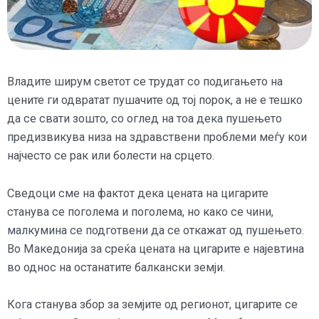
Владите ширум светот се трудат со подигањето на
цените ги одвратат пушачите од тој порок, а не е тешко
да се свати зошто, со оглед на тоа дека пушењето
предизвикува низа на здравствени проблеми меѓу кои
најчесто се рак или болести на срцето.
Сведоци сме на фактот дека цената на цигарите
станува се поголема и поголема, но како се чини,
малкумина се подготвени да се откажат од пушењето.
Во Македонија за среќа цената на цигарите е најевтина
во однос на останатите балкански земји.
Кога станува збор за земјите од регионот, цигарите се