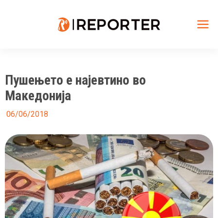
Skip
to
content
Mai
Me
Пушењето е најевтино во
Македонија
06/06/2018