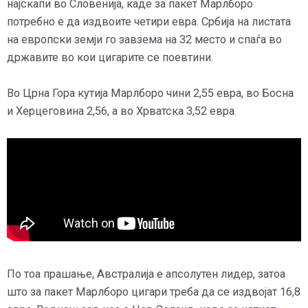
најскапи во Словенија, каде за пакет Марлборо
потребно е да издвоите четири евра. Србија на листата
на европски земји го завзема на 32 место и спаѓа во
државите во кои цигарите се поевтини.
Во Црна Гора кутија Марлборо чини 2,55 евра, во Босна
и Херцеговина 2,56, а во Хрватска 3,52 евра.
По тоа прашање, Австралија е апсолутен лидер, затоа
што за пакет Марлборо цигари треба да се издвојат 16,8