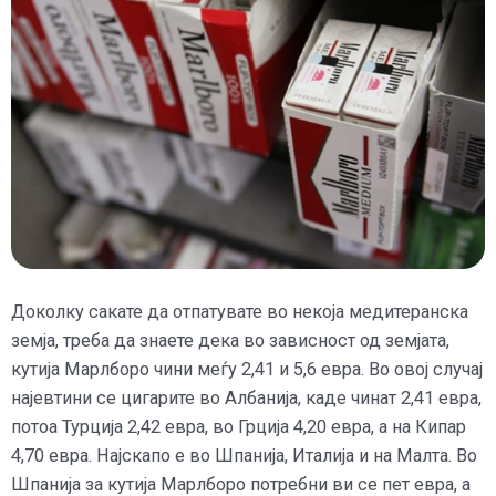
Доколку сакате да отпатувате во некоја медитеранска
земја, треба да знаете дека во зависност од земјата,
кутија Марлборо чини меѓу 2,41 и 5,6 евра. Во овој случај
најевтини се цигарите во Албанија, каде чинат 2,41 евра,
потоа Турција 2,42 евра, во Грција 4,20 евра, а на Кипар
4,70 евра. Најскапо е во Шпанија, Италија и на Малта. Во
Шпанија за кутија Марлборо потребни ви се пет евра, а