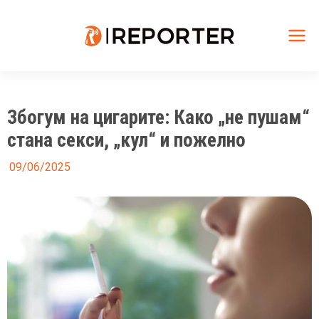
Skip
to
content
Mai
Me
Збогум на цигарите: Како „не пушам“
стана секси, „кул“ и пожелно
09/06/2025