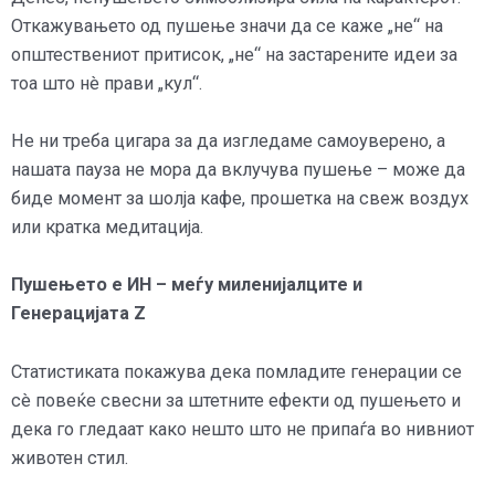
Откажувањето од пушење значи да се каже „не“ на
општествениот притисок, „не“ на застарените идеи за
тоа што нè прави „кул“.
Не ни треба цигара за да изгледаме самоуверено, а
нашата пауза не мора да вклучува пушење – може да
биде момент за шолја кафе, прошетка на свеж воздух
или кратка медитација.
Пушењето е ИН – меѓу миленијалците и
Генерацијата Z
Статистиката покажува дека помладите генерации се
сè повеќе свесни за штетните ефекти од пушењето и
дека го гледаат како нешто што не припаѓа во нивниот
животен стил.