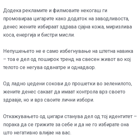
Додека рекламите и филмовите некогаш ги
промовираа цигарите како додаток на заводливоста,
денес жените избираат здрава сјајна кожа, миризлива
коса, енергија и бистри мисли.
Непушењето не е само избегнување на штетна навика
– тоа е дел од поширок тренд на свесен живот во кој
телото се негува одвнатре и однадвор.
Од ладно цедени сокови до прошетки во зеленилото,
жените денес сакаат да имаат контрола врз своето
здравје, но и врз своите лични избори.
Откажувањето од цигари станува дел од тој идентитет –
порака да се грижите за себе и да не го избирате она
што негативно влијае на вас.