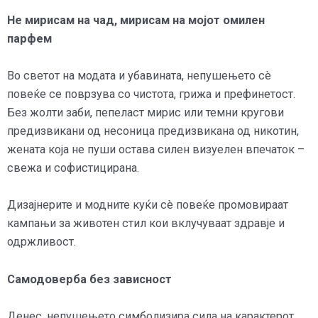
Не мирисам на чад, мирисам на мојот омилен
парфем
Во светот на модата и убавината, непушењето сè
повеќе се поврзува со чистота, грижа и префинетост.
Без жолти заби, пепеласт мирис или темни кругови
предизвикани од несоница предизвикана од никотин,
жената која не пуши остава силен визуелен впечаток –
свежа и софистицирана.
Дизајнерите и модните куќи сè повеќе промовираат
кампањи за животен стил кои вклучуваат здравје и
одржливост.
Самодоверба без зависност
Денес, непушењето симболизира сила на карактерот.