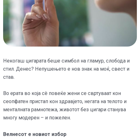
Некогаш цигарата беше симбол на гламур, слобода и
стил. Денес? Непушењето е нов знак на моќ, свест и
став.
Во ерата во која сè повеќе жени се свртуваат кон
сеопфатен пристап кон здравјето, негата на телото и
менталната рамнотежа, животот без цигари станува
многу модерен – и пожелен.
Велнесот е новиот избор