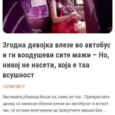
Згодна девојка влезе во автобус
и ги воодушеви сите мажи – Но,
никој не насети, која е таа
всушност
12/08/2017
Заспаната убавица беше се, само не тоа… Прекрасната
црнка, со занесни облини влезе во автобусот и истиот
час, ги остави многумина од присутните машки без …