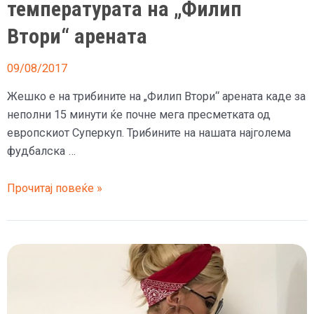
е
температурата на „Филип
таа
Втори“ арената
всушност
09/08/2017
Жешко е на трибините на „Филип Втори“ арената каде за
неполни 15 минути ќе почне мега пресметката од
европскиот Суперкуп. Трибините на нашата најголема
фудбалска …
Згодна
Прочитај повеќе »
плавуша
ја
крена
температурата
на
„Филип