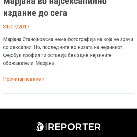
Марјана во најсексапилно
издание до сега
31/07/2017
Марјана Станојковска нема фотографија на која не зрачи
со сексапил. Но, последните во низата на нејзиниот
Фејсбук профил ги оставија без здив нејзините
обожаватели. Марјана …
(ВИДЕО)
Прочитај повеќе »
Згодна
до
болка:
Марјана
во
најсексапилно
издание