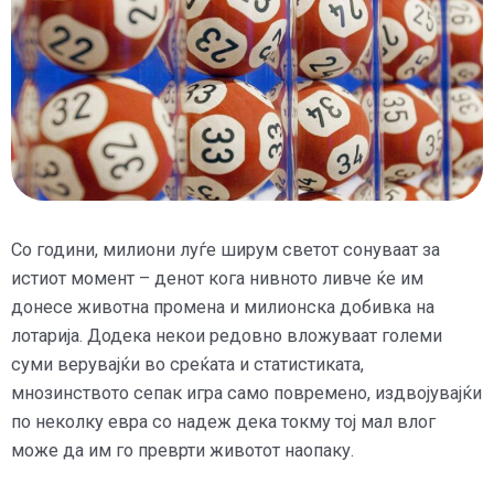
Со години, милиони луѓе ширум светот сонуваат за
истиот момент – денот кога нивното ливче ќе им
донесе животна промена и милионска добивка на
лотарија. Додека некои редовно вложуваат големи
суми верувајќи во среќата и статистиката,
мнозинството сепак игра само повремено, издвојувајќи
по неколку евра со надеж дека токму тој мал влог
може да им го преврти животот наопаку.