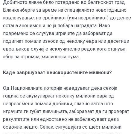
Добитното ливче било потврдено во белгискиот град
Бланкенберге за време на специјалното новогодишно
извлекување, но среќникот (или несреќникот) до денес
остана анонимен и не ја побара наградата. Иако
повремено се случува играчите да заборават да
подигнат помали износи од неколку евра или десетици
евра, ваков случај е исклучително редок кога станува
збор за огромна, милионска сума.
Каде завршуваат неискористените милиони?
Од Националната лотарија наведуваат дека секоја
година се акумулираат неколку милиони евра од
непреземени помали добивки, главно затоа што
играчите ги губат ливчињата, забораваат да ги проверат
резултатите или едноставно не забележуваат дека
освоиле нешто. Сепак, ситуацијата со шест милиони