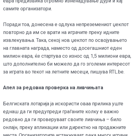
евра предизвика огромно изненадување дури и кај
самите организатори.
Поради тоа, донесена е одлука непреземениот џекпот
повторно да им се врати на играчите преку идните
извлекувања. Така, секој нов џекпот по освојувањето
на главната награда, наместо од досегашниот еден
милион евра, ќе стартува со износ од 1,5 милиони евра,
што дополнително би можело да го зголеми интересот
за играта во текот на летните месеци, пишува RTL.be.
Апел за редовна проверка на ливчињата
Белгиската лотарија ја искористи оваа прилика уште
еднаш да ги предупреди граѓаните колку е важно
редовно да ги проверуваат своите ливчиња – било
онлајн, преку апликации или директно на продажните
места. Организаторите истакнуваат дека многу играчи