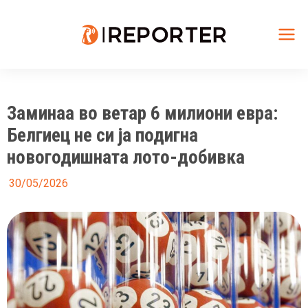
Skip
to
content
Mai
Me
Заминаа во ветар 6 милиони евра:
Белгиец не си ја подигна
новогодишната лото-добивка
30/05/2026