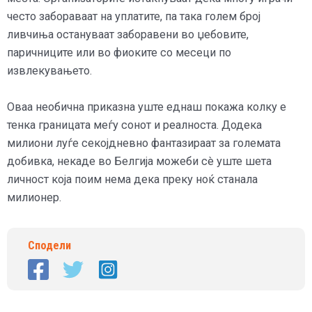
често забораваат на уплатите, па така голем број
ливчиња остануваат заборавени во џебовите,
паричниците или во фиоките со месеци по
извлекувањето.
Оваа необична приказна уште еднаш покажа колку е
тенка границата меѓу сонот и реалноста. Додека
милиони луѓе секојдневно фантазираат за големата
добивка, некаде во Белгија можеби сè уште шета
личност која поим нема дека преку ноќ станала
милионер.
Сподели