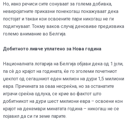
Но, иако речиси сите сонуваат за голема добивка,
неверојатните приказни понекогаш покажуваат дека
постојат и такви кои освоените пари никогаш не ги
подигнуваат. Токму ваков случај деновиве предизвика
големо внимание во Белгија.
Добитното ливче уплатено за Нова година
Националната лотарија на Белгија објави дека од 1 јули,
па сè до крајот на годината, ќе го зголеми почетниот
џекпот од сегашниот еден милион на дури 1,5 милиони
евра. Причината за оваа несреќна, но за останатите
играчи среќна одлука, се крие во фактот што
добитникот на дури шест милиони евра – освоени кон
крајот на декември минатата година – никогаш не се
појавил да си ги земе парите.