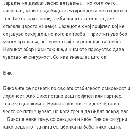
Јарците не даваат лесно ветувања – но кога ќе го
направат, можете да бидете сигурни дека ќе го одржат
тоа. Тие се практични, стабилни и секогаш со две
стапала цврсто на земја. Јарецот е оној пријател кој не
се јавува секој ден, но кога ви треба – пристигнува без
многу прашања, со термос кафе и решение во џебот.
Нивниот збор носи тежина, а нивното присуство дава
чувство на сигурност. Со нив знаеш за што си.
Бик
Биковите се познати по својата стабилност, смиреност и
лојалност. Ако Бикот стане ваш пријател или партнер,
тоа е за цел живот. Нивната упорност и доследност
често се потценуваат, но кога треба да бидат покрај вас
– Бикот е веќе таму, со сендвич и ќебе. Тие се сигурни
како рецептот за пита со јаболка на баба: никогаш не