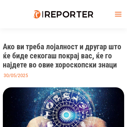
Skip
to
content
Mai
Me
Ако ви треба лојалност и другар што
ќе биде секогаш покрај вас, ќе го
најдете во овие хороскопски знаци
30/05/2025