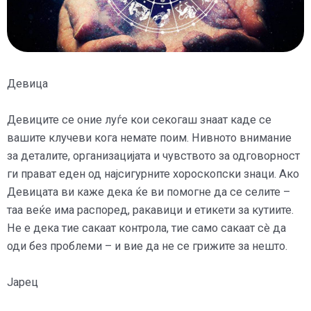
Девица
Девиците се оние луѓе кои секогаш знаат каде се
вашите клучеви кога немате поим. Нивното внимание
за деталите, организацијата и чувството за одговорност
ги прават еден од најсигурните хороскопски знаци. Ако
Девицата ви каже дека ќе ви помогне да се селите –
таа веќе има распоред, ракавици и етикети за кутиите.
Не е дека тие сакаат контрола, тие само сакаат сè да
оди без проблеми – и вие да не се грижите за нешто.
Јарец