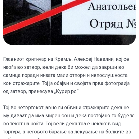
Главниот критичар на Кремљ, Алексеј Навални, кој се
наоѓа во затвор, вели дека би можел да заврши во
самица поради низата мали отпори и непослушноста
кон стражарите. Тој ја обајви и својата прва фотограија
од затвор, пренесува „Курир.рс“.
Тој во четвртокот јавно ги обвини стражарите дека не
му даваат да има мирен сон и дека постојано го буделе
во текот на ноќта. Тој вели дека тоа е некаков вид
тортура, а неговото барање за лекување на болките во