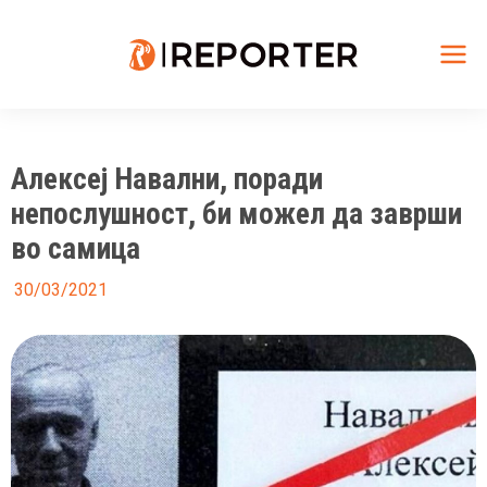
Skip
to
content
Mai
Me
Алексеј Навални, поради
непослушност, би можел да заврши
во самица
30/03/2021