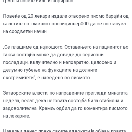
грбот и нозете било игнорирано.
Повеќе од 20 лекари издале отворено писмо барајќи од
властите со главниот опозиционер000 да се постапува
на соодветен начин.
„Се плашиме од најлошото. Оставањето на пациентот во
таква состојба може да доведе до сериозни
последици, вклучително и неповратно, целосено и
делумно губење на функциите на долните
екстремитети“, е наведено во писмото.
Затворските власти, по направените прегледи минатата
недела, велат дека неговата состојба била стабилна и
задоволителна. Кремљ одбил да го коментира писмото
на лекарите.
Навални денес преку своите адвокати ја објави првата