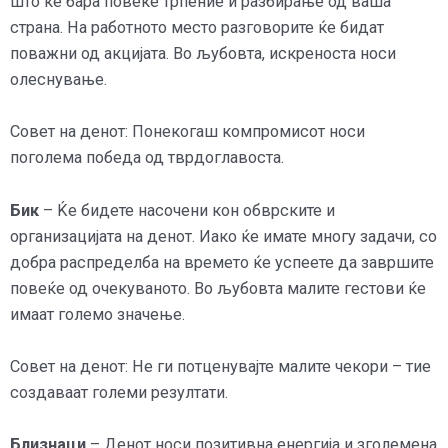
што ќе бара повеќе трпение и разбирање од ваша
страна. На работното место разговорите ќе бидат
поважни од акцијата. Во љубовта, искреноста носи
олеснување.
Совет на денот: Понекогаш компромисот носи
поголема победа од тврдоглавоста.
Бик
– Ќе бидете насочени кон обврските и
организацијата на денот. Иако ќе имате многу задачи, со
добра распределба на времето ќе успеете да завршите
повеќе од очекуваното. Во љубовта малите гестови ќе
имаат големо значење.
Совет на денот: Не ги потценувајте малите чекори – тие
создаваат големи резултати.
Близнаци
– Денот носи позитивна енергија и зголемена