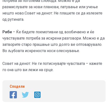
потреба за поголема слобода. Можно е да
размислувате за нови планови, патување или учење
нешто ново.
Совет на денот: Не плашете се да излезете
од рутината.
Риби
– Ќе бидете поемотивни од вообичаено и ќе
чувствувате потреба за искрени разговори. Можно е да
затворите старо прашање што долго ве оптоварувало.
Во љубовта искреноста носи олеснување.
Совет на денот: Не ги потиснувајте чувствата – кажете
го она што ви лежи на срце.
Сподели