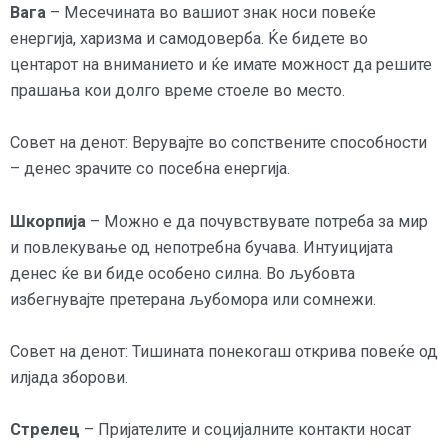
Вага
– Месечината во вашиот знак носи повеќе
енергија, харизма и самодоверба. Ќе бидете во
центарот на вниманието и ќе имате можност да решите
прашања кои долго време стоеле во место.
Совет на денот: Верувајте во сопствените способности
– денес зрачите со посебна енергија.
Шкорпија
– Можно е да почувствувате потреба за мир
и повлекување од непотребна бучава. Интуицијата
денес ќе ви биде особено силна. Во љубовта
избегнувајте претерана љубомора или сомнежи.
Совет на денот: Тишината понекогаш открива повеќе од
илјада зборови.
Стрелец
– Пријателите и социјалните контакти носат