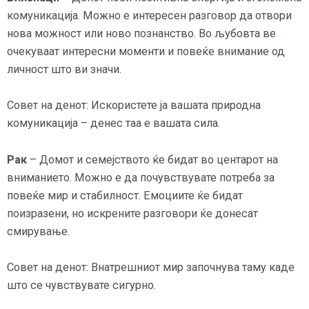
комуникација. Можно е интересен разговор да отвори
нова можност или ново познанство. Во љубовта ве
очекуваат интересни моменти и повеќе внимание од
личност што ви значи.
Совет на денот: Искористете ја вашата природна
комуникација – денес таа е вашата сила.
Рак
– Домот и семејството ќе бидат во центарот на
вниманието. Можно е да почувствувате потреба за
повеќе мир и стабилност. Емоциите ќе бидат
поизразени, но искрените разговори ќе донесат
смирување.
Совет на денот: Внатрешниот мир започнува таму каде
што се чувствувате сигурно.