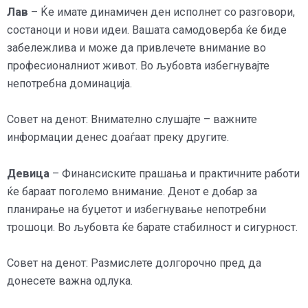
Лав
– Ќе имате динамичен ден исполнет со разговори,
состаноци и нови идеи. Вашата самодоверба ќе биде
забележлива и може да привлечете внимание во
професионалниот живот. Во љубовта избегнувајте
непотребна доминација.
Совет на денот: Внимателно слушајте – важните
информации денес доаѓаат преку другите.
Девица
– Финансиските прашања и практичните работи
ќе бараат поголемо внимание. Денот е добар за
планирање на буџетот и избегнување непотребни
трошоци. Во љубовта ќе барате стабилност и сигурност.
Совет на денот: Размислете долгорочно пред да
донесете важна одлука.