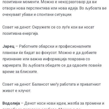
позитивни моменти. Можно е некој разговор да ви
отвори нова перспектива или нова идеја. Во љубовта ве
очекуваат убави и спонтани ситуации.
Совет на денот: Окружете се со луѓе кои ви носат
позитивна енергија.
Јарец
– Работните обврски и професионалните
планови ќе бидат во фокусот. Можно е да добиете
признание или важна информација поврзана со
кариерата. Во љубовта обидете се да одвоите повеќе
време за блиските.
Совет на денот: Балансот меѓу работата и приватниот
живот е клучот.
Водолија
– Денот носи нови идеи, желба за промени и