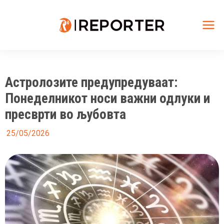
Skip
to
content
Mai
Me
Астролозите предупредуваат:
Понеделникот носи важни одлуки и
пресврти во љубовта
25/05/2026