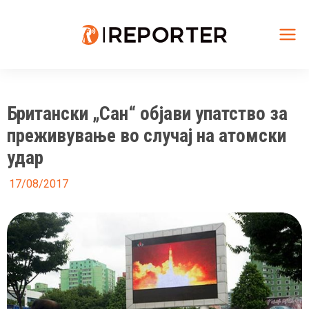
Skip
to
content
Mai
Me
Британски „Сан“ објави упатство за
преживување во случај на атомски
удар
17/08/2017