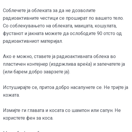
Соблечете ја облеката за да не дозволите
радиоактивните честици се прошират по вашето тело.
Со соблекувањето на облеката, маицата, кошулата,
фустанот и јакната можете да ослободите 90 отсто од
радиоактивниот материјал.
Ако е можно, ставете ја радиоактивната облека во
пластичен контејнер (издржлива вреќа) и запечатете ја
(или барем добро заврзете ја).
Истуширајте се, притоа добро насапунете се. Не тријте ја
кожата.
Измијте ги главата и косата со шампон или сапун. Не
користете фен за коса.