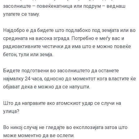
засолниште – повеќекатница или подрум – веднаш
упатете се таму.
Најдобро е да бидете што подлабоко под земјата или во
средината на висока зграда. Потребно е меѓу вас и
радиоактивните честички да има што е можно повеќе
бетон, тули или земја.
Бидете подготвени во засолништето да останете
најмалку 24 часа, односно до моментот кога властите ќе
објават дека е можно да се напушти.
Што да направите ако атомскиот удар се случи на
улица?
Во никој случај не гледајте во експлозијата затоа што
може моментно да ве ослепи.