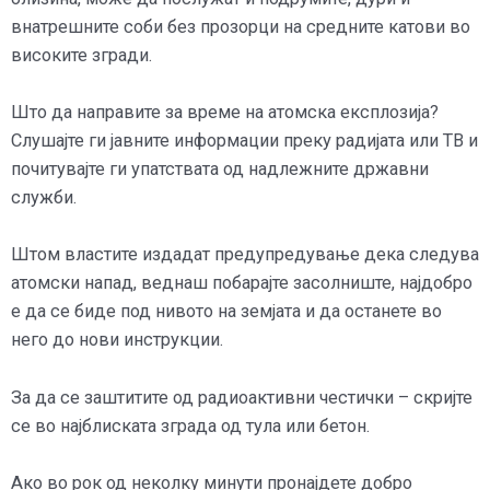
внатрешните соби без прозорци на средните катови во
високите згради.
Што да направите за време на атомска експлозија?
Слушајте ги јавните информации преку радијата или ТВ и
почитувајте ги упатствата од надлежните државни
служби.
Штом властите издадат предупредување дека следува
атомски напад, веднаш побарајте засолниште, најдобро
е да се биде под нивото на земјата и да останете во
него до нови инструкции.
За да се заштитите од радиоактивни честички – скријте
се во најблиската зграда од тула или бетон.
Ако во рок од неколку минути пронајдете добро