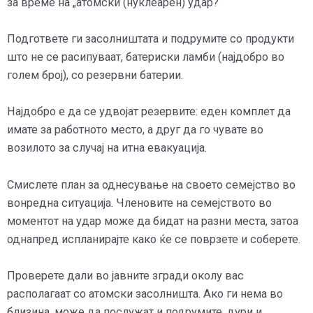
за време на „атомски (нуклеарен) удар?“
Подгответе ги засолништата и подрумите со продукти
што не се расипуваат, батериски ламби (најдобро во
голем број), со резервни батерии.
Најдобро е да се удвојат резервите: еден комплет да
имате за работното место, а друг да го чувате во
возилото за случај на итна евакуација.
Смислете план за однесување на своето семејство во
вонредна ситуација. Членовите на семејството во
моментот на удар може да бидат на разни места, затоа
однапред испланирајте како ќе се поврзете и соберете.
Проверете дали во јавните згради околу вас
располагаат со атомски засолништа. Ако ги нема во
близина, може да послужат и подрумите, дури и