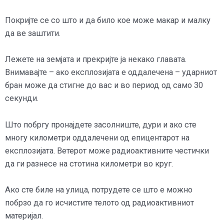
Покријте се со што и да било кое може макар и малку
да ве заштити.
Лежете на земјата и прекријте ја некако главата.
Внимавајте – ако експлозијата е оддалечена – ударниот
бран може да стигне до вас и во период од само 30
секунди.
Што побргу пронајдете засолниште, дури и ако сте
многу километри оддалечени од епицентарот на
експлозијата. Ветерот може радиоактивните честички
да ги разнесе на стотина километри во круг.
Ако сте биле на улица, потрудете се што е можно
побрзо да го исчистите телото од радиоактивниот
материјал.