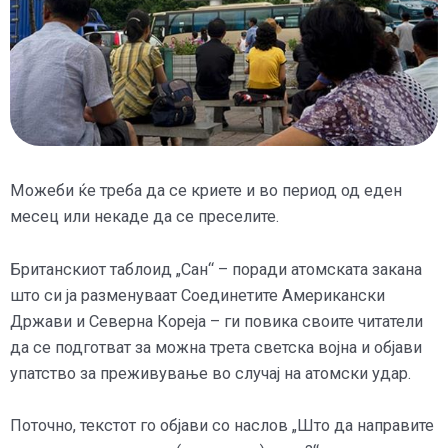
Можеби ќе треба да се криете и во период од еден
месец или некаде да се преселите.
Британскиот таблоид „Сан“ – поради атомската закана
што си ја разменуваат Соединетите Американски
Држави и Северна Кореја – ги повика своите читатели
да се подготват за можна трета светска војна и објави
упатство за преживување во случај на атомски удар.
Поточно, текстот го објави со наслов „Што да направите