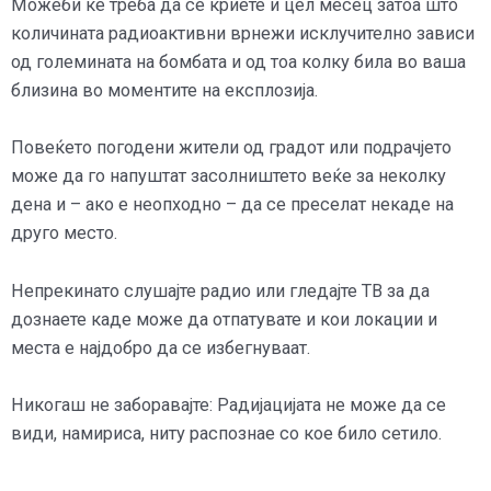
Можеби ќе треба да се криете и цел месец затоа што
количината радиоактивни врнежи исклучително зависи
од големината на бомбата и од тоа колку била во ваша
близина во моментите на експлозија.
Повеќето погодени жители од градот или подрачјето
може да го напуштат засолништето веќе за неколку
дена и – ако е неопходно – да се преселат некаде на
друго место.
Непрекинато слушајте радио или гледајте ТВ за да
дознаете каде може да отпатувате и кои локации и
места е најдобро да се избегнуваат.
Никогаш не заборавајте: Радијацијата не може да се
види, намириса, ниту распознае со кое било сетило.