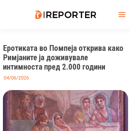
Skip
to
content
Mai
Me
Еротиката во Помпеја открива како
Римјаните ја доживувале
интимноста пред 2.000 години
04/06/2026