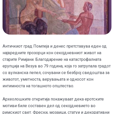
Античкиот град Помпеја и денес претставува еден од
највредните прозорци кон секојдневниот живот на
старите Римјани. Благодарение на катастрофалната
ерупција на Везув во 79 година, која го затрупала градот
со вулканска пепел, сочувани се безброј сведоштва за
животот, уметноста, верувањата и односот кон
интимноста на тогашното општество.
Археолошките откритија покажуваат дека еротските
мотиви биле составен дел од секојдневието во
римскиот свет. Фрески, мозаици, статуи и декоративни