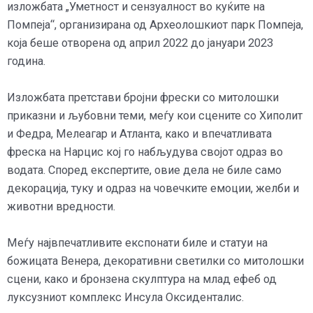
изложбата „Уметност и сензуалност во куќите на
Помпеја“, организирана од Археолошкиот парк Помпеја,
која беше отворена од април 2022 до јануари 2023
година.
Изложбата претстави бројни фрески со митолошки
приказни и љубовни теми, меѓу кои сцените со Хиполит
и Федра, Мелеагар и Атланта, како и впечатливата
фреска на Нарцис кој го набљудува својот одраз во
водата. Според експертите, овие дела не биле само
декорација, туку и одраз на човечките емоции, желби и
животни вредности.
Меѓу највпечатливите експонати биле и статуи на
божицата Венера, декоративни светилки со митолошки
сцени, како и бронзена скулптура на млад ефеб од
луксузниот комплекс Инсула Оксиденталис.