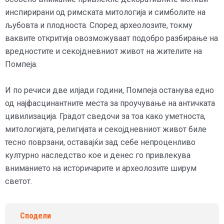
инспирирани од римската митологија и симболите на
љубовта и плодноста. Според археолозите, токму
ваквите откритија овозможуваат подобро разбирање на
вредностите и секојдневниот живот на жителите на
Помпеја.
И по речиси две илјади години, Помпеја останува едно
од најфасцинантните места за проучување на античката
цивилизација. Градот сведочи за тоа како уметноста,
митологијата, религијата и секојдневниот живот биле
тесно поврзани, оставајќи зад себе непроценливо
културно наследство кое и денес го привлекува
вниманието на историчарите и археолозите ширум
светот.
Сподели