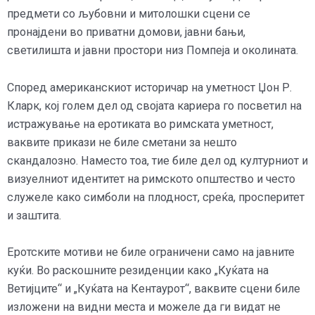
предмети со љубовни и митолошки сцени се
пронајдени во приватни домови, јавни бањи,
светилишта и јавни простори низ Помпеја и околината.
Според американскиот историчар на уметност Џон Р.
Кларк, кој голем дел од својата кариера го посветил на
истражување на еротиката во римската уметност,
ваквите прикази не биле сметани за нешто
скандалозно. Наместо тоа, тие биле дел од културниот и
визуелниот идентитет на римското општество и често
служеле како симболи на плодност, среќа, просперитет
и заштита.
Еротските мотиви не биле ограничени само на јавните
куќи. Во раскошните резиденции како „Куќата на
Ветијците“ и „Куќата на Кентаурот“, ваквите сцени биле
изложени на видни места и можеле да ги видат не