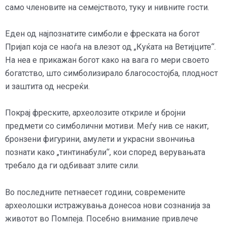
само членовите на семејството, туку и нивните гости.
Еден од најпознатите симболи е фреската на богот
Пријап која се наоѓа на влезот од „Куќата на Ветијците“.
На неа е прикажан богот како на вага го мери своето
богатство, што симболизирало благосостојба, плодност
и заштита од несреќи.
Покрај фреските, археолозите откриле и бројни
предмети со симболични мотиви. Меѓу нив се накит,
бронзени фигурини, амулети и украсни ѕвончиња
познати како „тинтинабули“, кои според верувањата
требало да ги одбиваат злите сили.
Во последните петнаесет години, современите
археолошки истражувања донесоа нови сознанија за
животот во Помпеја. Посебно внимание привлече