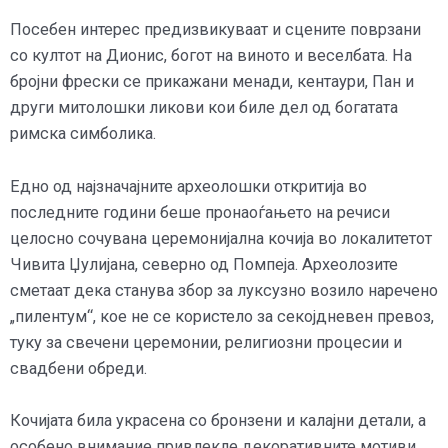
Посебен интерес предизвикуваат и сцените поврзани
со култот на Дионис, богот на виното и веселбата. На
бројни фрески се прикажани менади, кентаури, Пан и
други митолошки ликови кои биле дел од богатата
римска симболика.
Едно од најзначајните археолошки откритија во
последните години беше пронаоѓањето на речиси
целосно сочувана церемонијална кочија во локалитетот
Чивита Џулијана, северно од Помпеја. Археолозите
сметаат дека станува збор за луксузно возило наречено
„пилентум“, кое не се користело за секојдневен превоз,
туку за свечени церемонии, религиозни процесии и
свадбени обреди.
Кочијата била украсена со бронзени и калајни детали, а
особено внимание привлекле декоративните мотиви