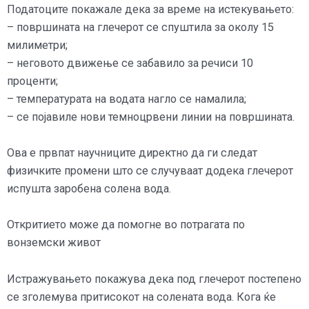
Податоците покажале дека за време на истекувањето:
– површината на глечерот се спуштила за околу 15
милиметри;
– неговото движење се забавило за речиси 10
проценти;
– температурата на водата нагло се намалила;
– се појавиле нови темноцрвени линии на површината.
Ова е првпат научниците директно да ги следат
физичките промени што се случуваат додека глечерот
испушта заробена солена вода.
Откритието може да помогне во потрагата по
вонземски живот
Истражувањето покажува дека под глечерот постепено
се зголемува притисокот на солената вода. Кога ќе