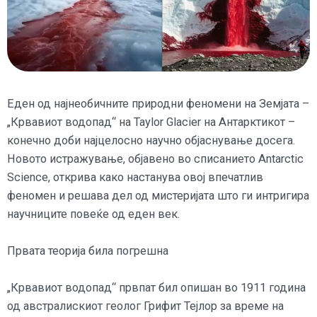
Еден од најнеобичните природни феномени на Земјата –
„Крвавиот водопад“ на Taylor Glacier на Антарктикот –
конечно доби најцелосно научно објаснување досега.
Новото истражување, објавено во списанието Antarctic
Science, открива како настанува овој впечатлив
феномен и решава дел од мистеријата што ги интригира
научниците повеќе од еден век.
Првата теорија била погрешна
„Крвавиот водопад“ првпат бил опишан во 1911 година
од австралискиот геолог Грифит Тејлор за време на