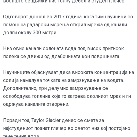
воопшто се движи низ толку дебел и студен глечер.
Одговорот дошол во 2017 година, кога тим научници со
помош на радарски мерења открил мрежа од канали
долги околу 300 метри.
Низ овие канали солената вода под висок притисок
полека се движи од длабочината кон површината.
Научниците објаснуваат дека високата концентрација на
соли ја намалува точката на замрзнување на водата.
Дополнително, при делумно замрзнување се
ослободува топлина која го загрева околниот мраз и ги
одржува каналите отворени.
Поради тоа, Taylor Glacier денес се смета за
најстудениот познат глечер во светот низ кој постојано
тече течна вода.