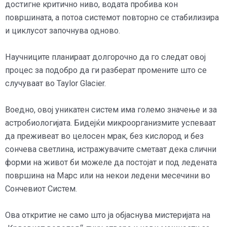
достигне критично ниво, водата пробива кон
површината, а потоа системот повторно се стабилизира
и циклусот започнува одново.
Научниците планираат долгорочно да го следат овој
процес за подобро да ги разберат промените што се
случуваат во Taylor Glacier.
Воедно, овој уникатен систем има големо значење и за
астробиологијата. Бидејќи микроорганизмите успеваат
да преживеат во целосен мрак, без кислород и без
сончева светлина, истражувачите сметаат дека слични
форми на живот би можеле да постојат и под ледената
површина на Марс или на некои ледени месечини во
Сончевиот Систем.
Ова откритие не само што ја објаснува мистеријата на