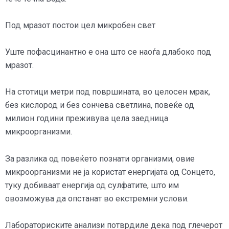
Под мразот постои цел микробен свет
Уште пофасцинантно е она што се наоѓа длабоко под
мразот.
На стотици метри под површината, во целосен мрак,
без кислород и без сончева светлина, повеќе од
милион години преживува цела заедница
микроорганизми.
За разлика од повеќето познати организми, овие
микроорганизми не ја користат енергијата од Сонцето,
туку добиваат енергија од сулфатите, што им
овозможува да опстанат во екстремни услови.
Лабораториските анализи потврдиле дека под глечерот