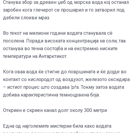
Станува збор за древен џеб од морска вода кој останал
заробен кога глечерот се проширил и го затворил под
дебели слоеви мраз.
Во текот на милиони години водата станувала сè
посолена. Поради високата концентрација на соли, таа
останува во течна состојба и на екстремно ниските
температури на Антарктикот.
Кога оваа вода ќе стигне до површината и ќе дојде во
контакт со кислородот од воздухот, железото оксидира
– истиот процес што создава ‘рѓа. Токму затоа водата
добива карактеристична темноцрвена боја.
Откриен е скриен канал долг околу 300 метри
Една од најголемите мистерии била како водата