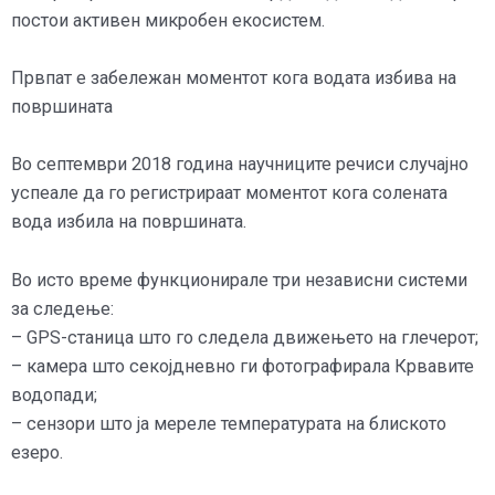
постои активен микробен екосистем.
Првпат е забележан моментот кога водата избива на
површината
Во септември 2018 година научниците речиси случајно
успеале да го регистрираат моментот кога солената
вода избила на површината.
Во исто време функционирале три независни системи
за следење:
– GPS-станица што го следела движењето на глечерот;
– камера што секојдневно ги фотографирала Крвавите
водопади;
– сензори што ја мереле температурата на блиското
езеро.