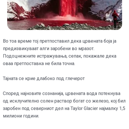
Во тоа време тој претпоставил дека црвената боја ја
предизвикуваат алги заробени во мразот.
Подоцнежните истражувања, сепак, покажале дека
оваа претпоставка не била точна.
Тајната се крие длабоко под глечерот
Според најновите сознанија, црвената вода потекнува
од исклучително солен раствор богат со железо, кој бил
заробен под северниот дел на Taylor Glacier најмалку 1,5
милиони години.