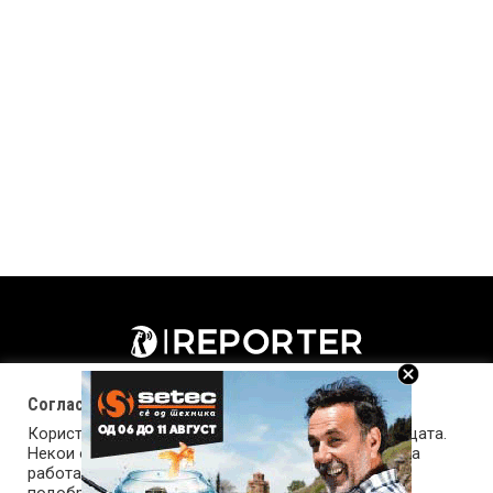
Согласност за колачиња (cookies)
Користиме колачиња за оптимизирање на страницата.
Некои од колачињата се од суштинско значење за
работата на страницата, а други помагаат да ја