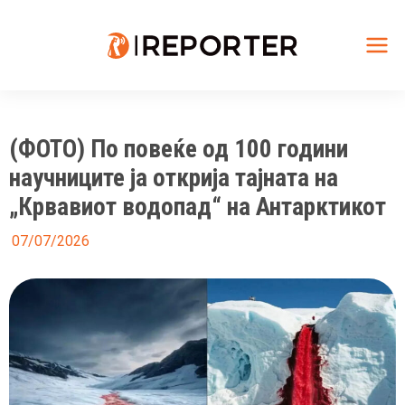
Skip
to
content
Mai
Me
(ФОТО) По повеќе од 100 години
научниците ја открија тајната на
„Крвавиот водопад“ на Антарктикот
07/07/2026