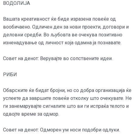
ВОДОЛИЈА
Вашата креативност ќе биде изразена повеќе од
вообичаено. Одличен ден за нови проекти, договори и
деловни средби. Во љубовта ве очекува позитивно
изненадување од личност која одамна ја познавате.
Совет на денот: Верувајте во сопствените идеи.
РИБИ
Обврските ќе бидат бројни, но со добра организација ќе
успеете да завршите повеќе отколку што очекувате. Не
ги занемарувајте сигналите што ви ги испраќа телото и
одвојте време за одмор.
Совет на денот: Одморен ум носи подобри одлуки.