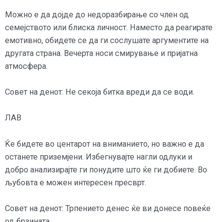
Можно е да дојде до недоразбирање со член од
семејството или блиска личност. Наместо да реагирате
емотивно, обидете се да ги сослушате аргументите на
другата страна. Вечерта носи смирување и пријатна
атмосфера.
Совет на денот: Не секоја битка вреди да се води.
ЛАВ
Ќе бидете во центарот на вниманието, но важно е да
останете приземјени. Избегнувајте нагли одлуки и
добро анализирајте ги понудите што ќе ги добиете. Во
љубовта е можен интересен пресврт.
Совет на денот: Трпението денес ќе ви донесе повеќе
од брзината.