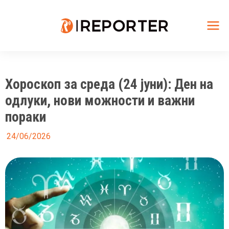
Skip
to
content
Mai
Me
Хороскоп за среда (24 јуни): Ден на
одлуки, нови можности и важни
пораки
24/06/2026