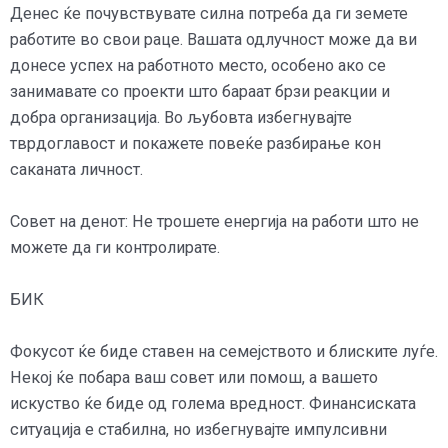
Денес ќе почувствувате силна потреба да ги земете
работите во свои раце. Вашата одлучност може да ви
донесе успех на работното место, особено ако се
занимавате со проекти што бараат брзи реакции и
добра организација. Во љубовта избегнувајте
тврдоглавост и покажете повеќе разбирање кон
саканата личност.
Совет на денот: Не трошете енергија на работи што не
можете да ги контролирате.
БИК
Фокусот ќе биде ставен на семејството и блиските луѓе.
Некој ќе побара ваш совет или помош, а вашето
искуство ќе биде од голема вредност. Финансиската
ситуација е стабилна, но избегнувајте импулсивни