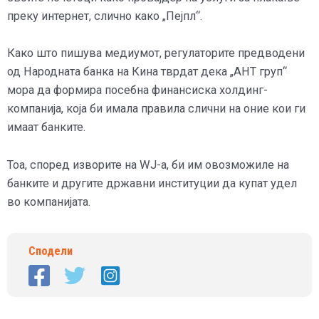
преку интернет, слично како „Пејпл“.
Како што пишува медиумот, регулаторите предводени
од Народната банка на Кина тврдат дека „АНТ груп“
мора да формира посебна финансиска холдинг-
компанија, која би имала правила слични на оние кои ги
имаат банките.
Тоа, според изворите на WJ-а, би им овозможиле на
банките и другите државни институции да купат удел
во компанијата.
Сподели