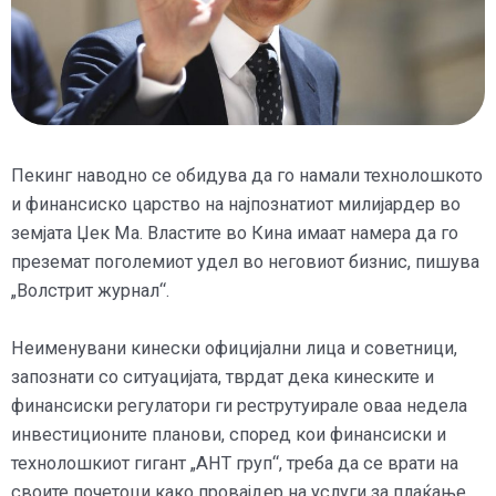
Пекинг наводно се обидува да го намали технолошкото
и финансиско царство на најпознатиот милијардер во
земјата Џек Ма. Властите во Кина имаат намера да го
преземат поголемиот удел во неговиот бизнис, пишува
„Волстрит журнал“.
Неименувани кинески официјални лица и советници,
запознати со ситуацијата, тврдат дека кинеските и
финансиски регулатори ги реструтуирале оваа недела
инвестиционите планови, според кои финансиски и
технолошкиот гигант „АНТ груп“, треба да се врати на
своите почетоци како провајдер на услуги за плаќање