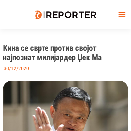
Skip
to
content
Mai
Me
Кина се сврте против својот
најпознат милијардер Џек Ма
30/12/2020