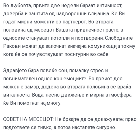
Во љубовта, првите две недели бараат интимност,
доверба и заштита од надворешни влијанија. Ќе Ви
годат мирни моменти со партнерот. Во втората
половина од месецот Вашата привлечност расте, а
односите стануваат потопли и поотворени. Слободните
Ракови можат да започнат значајна комуникација токму
кога ќе се почувствуваат посигурни во себе.
Здравјето бара повеќе сон, помалку стрес и
повнимателен однос кон емоциите. Во првиот дел
можен е замор, додека во втората половина се враќа
виталноста. Вода, лесно движење и мирна атмосфера
ќе Ви помогнат најмногу.
СОВЕТ НА МЕСЕЦОТ: Не брзајте да се докажувате; прво
подгответе се тивко, а потоа настапете сигурно.