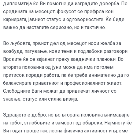
дипломатија ќе Ви помогне да изградите доверба. По
средината на месецот, фокусот се префрла кон
кариерата, јавниот статус и одговорностите. Ќе биде
важно да настапите сериозно, но и тактично.
Во љубовта, првиот дел од месецот носи желба за
возбуда, патување, нови теми и подлабоки разговори.
Врските ќе се зајакнат преку заеднички планови. Во
втората половина од јуни може да има поголем
притисок поради работа, па ќе треба внимателно да го
балансирате приватниот и професионалниот живот.
Слободните Ваги можат да привлечат личност со
знаење, статус или силна визија.
Здравјето е добро, но во втората половина внимавајте
на грбот, зглобовите и заморот од обврски. Најмногу ќе
Ви годат прошетки, лесна физичка активност и време