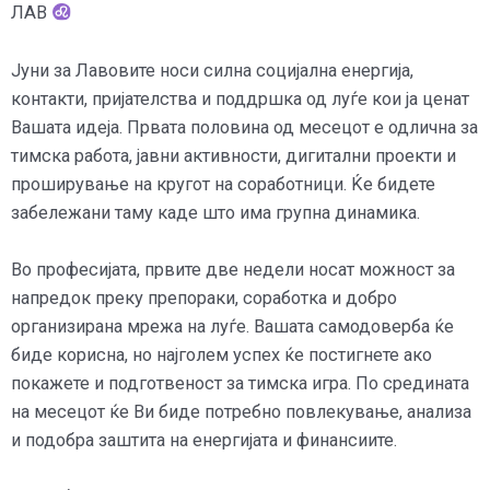
ЛАВ
Јуни за Лавовите носи силна социјална енергија,
контакти, пријателства и поддршка од луѓе кои ја ценат
Вашата идеја. Првата половина од месецот е одлична за
тимска работа, јавни активности, дигитални проекти и
проширување на кругот на соработници. Ќе бидете
забележани таму каде што има групна динамика.
Во професијата, првите две недели носат можност за
напредок преку препораки, соработка и добро
организирана мрежа на луѓе. Вашата самодоверба ќе
биде корисна, но најголем успех ќе постигнете ако
покажете и подготвеност за тимска игра. По средината
на месецот ќе Ви биде потребно повлекување, анализа
и подобра заштита на енергијата и финансиите.