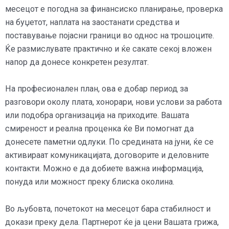
месецот е погодна за финансиско планирање, проверка
на буџетот, наплата на заостанати средства и
поставување појасни граници во однос на трошоците.
Ќе размислувате практично и ќе сакате секој вложен
напор да донесе конкретен резултат.
На професионален план, ова е добар период за
разговори околу плата, хонорари, нови услови за работа
или подобра организација на приходите. Вашата
смиреност и реална проценка ќе Ви помогнат да
донесете паметни одлуки. По средината на јуни, ќе се
активираат комуникацијата, договорите и деловните
контакти. Можно е да добиете важна информација,
понуда или можност преку блиска околина.
Во љубовта, почетокот на месецот бара стабилност и
докази преку дела. Партнерот ќе ја цени Вашата грижа,