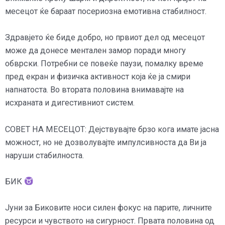
месецот ќе бараат посериозна емотивна стабилност.
Здравјето ќе биде добро, но првиот дел од месецот
може да донесе ментален замор поради многу
обврски. Потребни се повеќе паузи, помалку време
пред екран и физичка активност која ќе ја смири
напнатоста. Во втората половина внимавајте на
исхраната и дигестивниот систем.
СОВЕТ НА МЕСЕЦОТ: Дејствувајте брзо кога имате јасна
можност, но не дозволувајте импулсивноста да Ви ја
наруши стабилноста.
БИК
Јуни за Биковите носи силен фокус на парите, личните
ресурси и чувството на сигурност. Првата половина од