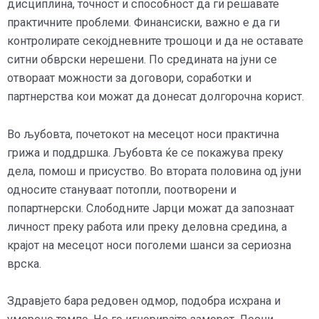
дисциплина, точност и способност да ги решавате
практичните проблеми. Финансиски, важно е да ги
контролирате секојдневните трошоци и да не оставате
ситни обврски нерешени. По средината на јуни се
отвораат можности за договори, соработки и
партнерства кои можат да донесат долгорочна корист.
Во љубовта, почетокот на месецот носи практична
грижа и поддршка. Љубовта ќе се покажува преку
дела, помош и присуство. Во втората половина од јуни
односите стануваат потопли, поотворени и
попартнерски. Слободните Јарци можат да запознаат
личност преку работа или преку деловна средина, а
крајот на месецот носи поголеми шанси за сериозна
врска.
Здравјето бара редовен одмор, подобра исхрана и