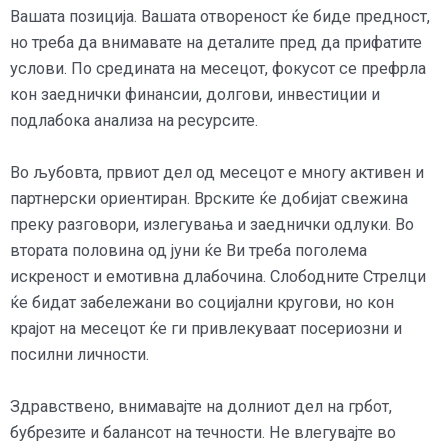
Вашата позиција. Вашата отвореност ќе биде предност,
но треба да внимавате на деталите пред да прифатите
услови. По средината на месецот, фокусот се префрла
кон заеднички финансии, долгови, инвестиции и
подлабока анализа на ресурсите.
Во љубовта, првиот дел од месецот е многу активен и
партнерски ориентиран. Врските ќе добијат свежина
преку разговори, излегувања и заеднички одлуки. Во
втората половина од јуни ќе Ви треба поголема
искреност и емотивна длабочина. Слободните Стрелци
ќе бидат забележани во социјални кругови, но кон
крајот на месецот ќе ги привлекуваат посериозни и
посилни личности.
Здравствено, внимавајте на долниот дел на грбот,
бубрезите и балансот на течности. Не влегувајте во