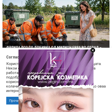
ФРЛИЛА ЛОЗ СО ДОБИВКА ОД МИЛИОН ЕВРА ВО ОТПАД –
КОМУНАЛЦИТЕ НАПРАВИЛЕ ЧУДО ЗА ДА ГО ПРОНАЈДАТ
Согласност за колачиња (cookies)
Користиме колачиња за оптимизирање на страницата.
Некои од колачињата се од суштинско значење за
работата на страницата, а други помагаат да ја
подобриме оваа интернет страница и вашето
корисничко искуство. Напомена: задолжителните
колачиња се неопходни за користење и пристап до оваа
интернет страница.
Прочитај повеќе
Прифати колачиња