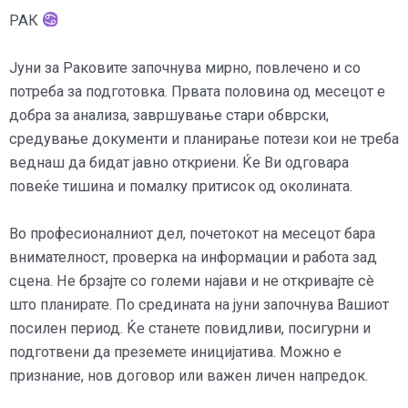
РАК
Јуни за Раковите започнува мирно, повлечено и со
потреба за подготовка. Првата половина од месецот е
добра за анализа, завршување стари обврски,
средување документи и планирање потези кои не треба
веднаш да бидат јавно откриени. Ќе Ви одговара
повеќе тишина и помалку притисок од околината.
Во професионалниот дел, почетокот на месецот бара
внимателност, проверка на информации и работа зад
сцена. Не брзајте со големи најави и не откривајте сè
што планирате. По средината на јуни започнува Вашиот
посилен период. Ќе станете повидливи, посигурни и
подготвени да преземете иницијатива. Можно е
признание, нов договор или важен личен напредок.