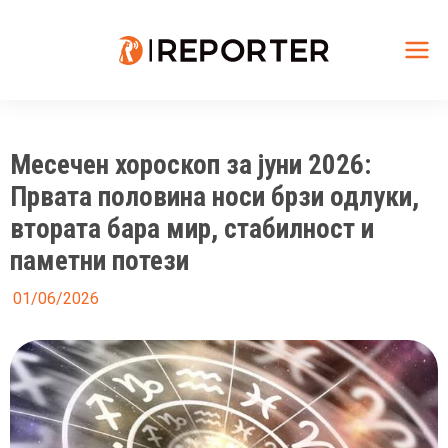
Skip
to
content
Mai
Me
Месечен хороскоп за јуни 2026:
Првата половина носи брзи одлуки,
втората бара мир, стабилност и
паметни потези
01/06/2026