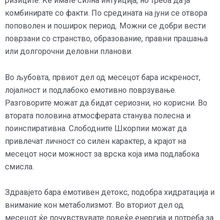
ризиците. Ќе имате силна интуиција, но треба да ја
комбинирате со факти. По средината на јуни се отвора
поповолен и поширок период. Можни се добри вести
поврзани со странство, образование, правни прашања
или долгорочни деловни планови.
Во љубовта, првиот дел од месецот бара искреност,
лојалност и подлабоко емотивно поврзување.
Разговорите можат да бидат сериозни, но корисни. Во
втората половина атмосферата станува полесна и
поинспиративна. Слободните Шкорпии можат да
привлечат личност со силен карактер, а крајот на
месецот носи можност за врска која има подлабока
смисла.
Здравјето бара емотивен детокс, подобра хидратација и
внимание кон метаболизмот. Во вториот дел од
месецот ќе почувствувате повеќе енергија и потреба за