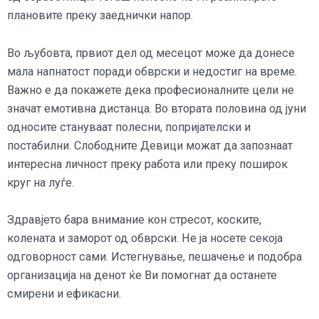
плановите преку заеднички напор.
Во љубовта, првиот дел од месецот може да донесе
мала напнатост поради обврски и недостиг на време.
Важно е да покажете дека професионалните цели не
значат емотивна дистанца. Во втората половина од јуни
односите стануваат полесни, попријателски и
постабилни. Слободните Девици можат да запознаат
интересна личност преку работа или преку поширок
круг на луѓе.
Здравјето бара внимание кон стресот, коските,
колената и заморот од обврски. Не ја носете секоја
одговорност сами. Истегнување, пешачење и подобра
организација на денот ќе Ви помогнат да останете
смирени и ефикасни.