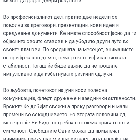
можат да дадат добри резултати.
Во професионалниот дел, првите две недели се
поволни за преговори, презентации, нови идеи и
средување документи. Ќе имате способност јасно да ги
објасните своите ставови и да убедите други луѓе во
своите планови. По средината на месецот, вниманието
се префрла кон домот, семејството и финансиската
стабилност. Тогаш ќе биде важно да не трошите
импулсивно и да избегнувате ризични одлуки.
Во љубовта, почетокот на јуни носи полесна
комуникација, флерт, дружење и заеднички активности.
Врските ќе добијат свежина преку разговори и мали
промени во секојдневието. Во втората половина од
месецот ќе Ви биде потребна поголема приватност и
сигурност. Слободните Овни можат да привлечат
внимание преку шарм и директност, но кон крајот на