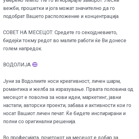
умерено темпо. Не го игнорирајте заморот. Лесни
вежби, прошетки и јога можат значително да го
подобрат Вашето расположение и концентрација.
СОВЕТ НА МЕСЕЦОТ: Средете го секојдневието,
бидејќи токму редот во малите работи ќе Ви донесе
голем напредок.
ВОДОЛИЈА
Јуни за Водолиите носи креативност, личен шарм,
романтика и желба за изразување. Првата половина од
месецот е поволна за нови идеи, маркетинг, јавни
настапи, авторски проекти, забава и активности кои го
носат Вашиот личен печат. Ќе бидете инспирирани и
полни со оригинални решенија.
Во професијата, почетокот на месецот е добар за