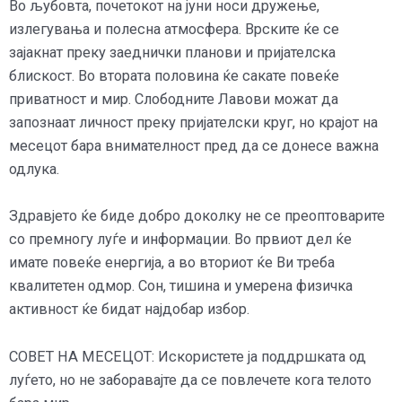
Во љубовта, почетокот на јуни носи дружење,
излегувања и полесна атмосфера. Врските ќе се
зајакнат преку заеднички планови и пријателска
блискост. Во втората половина ќе сакате повеќе
приватност и мир. Слободните Лавови можат да
запознаат личност преку пријателски круг, но крајот на
месецот бара внимателност пред да се донесе важна
одлука.
Здравјето ќе биде добро доколку не се преоптоварите
со премногу луѓе и информации. Во првиот дел ќе
имате повеќе енергија, а во вториот ќе Ви треба
квалитетен одмор. Сон, тишина и умерена физичка
активност ќе бидат најдобар избор.
СОВЕТ НА МЕСЕЦОТ: Искористете ја поддршката од
луѓето, но не заборавајте да се повлечете кога телото