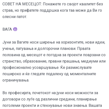
СОВЕТ НА МЕСЕЦОТ: Покажете го својот квалитет без
страв, но прифатете поддршка кога таа може да Ви го
олесни патот.
ВАГА
Јуни за Вагите носи ширење на хоризонтите, нови идеи,
учење, патувања и долгорочни планови. Првата
половина од месецот е погодна за проекти поврзани со
странство, образование, правни прашања, медиуми или
професионално усовршување. Ќе размислувате
пошироко и ќе гледате подалеку од моменталните
ограничувања.
Во професијата, почетокот на јуни носи можности за
договори со луѓе од различни средини, планирање
поголеми проекти и стекнување нови знаења. Вашата