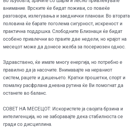
Во љубовта, зрачите со шарм и лесно привлекувате
внимание. Врските ќе бидат поживи, со повеќе
разговори, излегувања и заеднички планови. Во втората
половина ќе барате поголема сигурност, искреност и
практична поддршка. Слободните Близнаци ќе бидат
особено привлечни во првите две недели, но крајот на
месецот може да донесе желба за посериозен однос.
Здравствено, ќе имате многу енергија, но потребно е
правилно да ја насочите. Внимавајте на нервниот
систем, рацете и дишењето. Кратки прошетки, спорт и
помалку расфрлана дневна рутина ќе Ви помогнат да
останете во баланс.
СОВЕТ НА МЕСЕЦОТ: Искористете ја својата брзина и
интелигенција, но не заборавајте дека стабилноста се
гради со дисциплина.