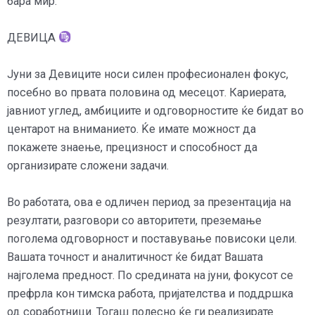
бара мир.
ДЕВИЦА
Јуни за Девиците носи силен професионален фокус,
посебно во првата половина од месецот. Кариерата,
јавниот углед, амбициите и одговорностите ќе бидат во
центарот на вниманието. Ќе имате можност да
покажете знаење, прецизност и способност да
организирате сложени задачи.
Во работата, ова е одличен период за презентација на
резултати, разговори со авторитети, преземање
поголема одговорност и поставување повисоки цели.
Вашата точност и аналитичност ќе бидат Вашата
најголема предност. По средината на јуни, фокусот се
префрла кон тимска работа, пријателства и поддршка
од соработници. Тогаш полесно ќе ги реализирате