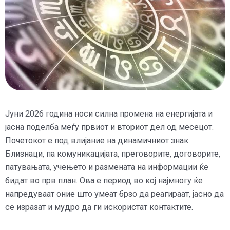
Јуни 2026 година носи силна промена на енергијата и
јасна поделба меѓу првиот и вториот дел од месецот.
Почетокот е под влијание на динамичниот знак
Близнаци, па комуникацијата, преговорите, договорите,
патувањата, учењето и размената на информации ќе
бидат во прв план. Ова е период во кој најмногу ќе
напредуваат оние што умеат брзо да реагираат, јасно да
се изразат и мудро да ги искористат контактите.