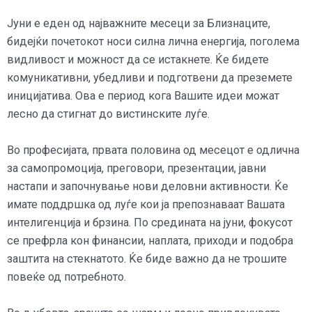
Јуни е еден од најважните месеци за Близнаците,
бидејќи почетокот носи силна лична енергија, поголема
видливост и можност да се истакнете. Ќе бидете
комуникативни, убедливи и подготвени да преземете
иницијатива. Ова е период кога Вашите идеи можат
лесно да стигнат до вистинските луѓе.
Во професијата, првата половина од месецот е одлична
за самопромоција, преговори, презентации, јавни
настапи и започнување нови деловни активности. Ќе
имате поддршка од луѓе кои ја препознаваат Вашата
интелигенција и брзина. По средината на јуни, фокусот
се префрла кон финансии, наплата, приходи и подобра
заштита на стекнатото. Ќе биде важно да не трошите
повеќе од потребното.