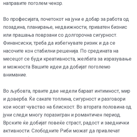
направите поголем чекор.
Во професијата, почетокот на јуни е добар за работа од
позадина, планирање, недвижности, приватен бизнис
или прашања поврзани со долгорочна сигурност.
Финансиски, треба да избегнувате ризик и да се
насочите кон стабилни решенија. По средината на
месецот се буди креативноста, желбата за изразување
и можноста Вашите идеи да добијат поголемо
внимание.
Во љубовта, првите две недели бараат интимност, мир
и доверба. Ќе сакате топлина, сигурност и разговори
кои носат чувство на блискост. Во втората половина од
јуни следи многу поразигран и романтичен период.
Врските ќе добијат повеќе страст, радост и заеднички
активности. Слободните Риби можат да привлечат