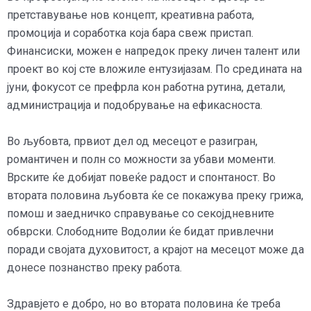
претставување нов концепт, креативна работа,
промоција и соработка која бара свеж пристап.
Финансиски, можен е напредок преку личен талент или
проект во кој сте вложиле ентузијазам. По средината на
јуни, фокусот се префрла кон работна рутина, детали,
администрација и подобрување на ефикасноста.
Во љубовта, првиот дел од месецот е разигран,
романтичен и полн со можности за убави моменти.
Врските ќе добијат повеќе радост и спонтаност. Во
втората половина љубовта ќе се покажува преку грижа,
помош и заедничко справување со секојдневните
обврски. Слободните Водолии ќе бидат привлечни
поради својата духовитост, а крајот на месецот може да
донесе познанство преку работа.
Здравјето е добро, но во втората половина ќе треба