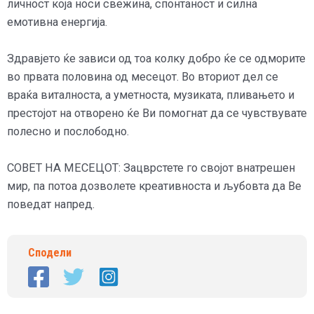
личност која носи свежина, спонтаност и силна
емотивна енергија.
Здравјето ќе зависи од тоа колку добро ќе се одморите
во првата половина од месецот. Во вториот дел се
враќа виталноста, а уметноста, музиката, пливањето и
престојот на отворено ќе Ви помогнат да се чувствувате
полесно и послободно.
СОВЕТ НА МЕСЕЦОТ: Зацврстете го својот внатрешен
мир, па потоа дозволете креативноста и љубовта да Ве
поведат напред.
Сподели